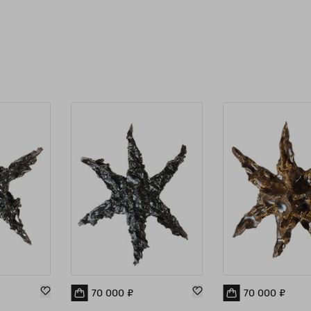
ко
уча
«М
мол
пре
лау
фи
пр
Но
70 000
₽
70 000
₽