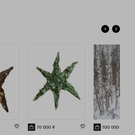
пировальной бумаге. Владимир Чернышёв принимал
стие в Европейской биеннале современного искусства
анифеста» и в Московской международной биеннале
одого искусства, входил в лонг- и шорт-листы российский
мий в области современного искусства. В 2017 году стал
реатом грантовой программы Музея «Гараж», в 2021 стал
налистом в номинации «Молодой художник. Проект года»
емии Кандинского. Живет и работает в Нижнем
вгороде.
70 000
₽
100 000
₽