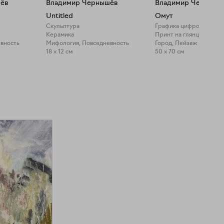
ёв
Владимир Чернышёв
Владимир Чернышё
Untitled
Омут
Скульптура
Графика цифровая (при
Керамика
Принт на глянцевой бу
вность
Мифология, Повседневность
Город, Пейзаж
18 x 12 см
50 x 70 см