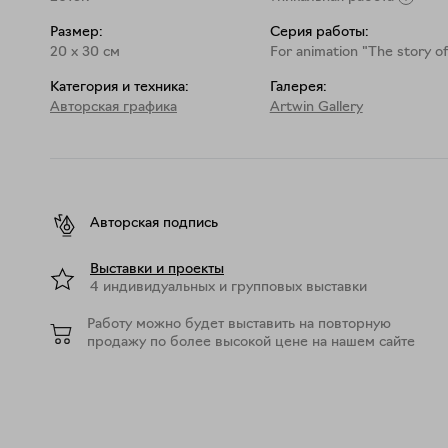
Размер:
Серия работы:
20
x
30
см
For animation "The story o
Категория и техника:
Галерея:
Авторская графика
Artwin Gallery
Авторская подпись
Выставки и проекты
4 индивидуальных и групповых выставки
Работу можно будет выставить на повторную
продажу по более высокой цене на нашем сайте