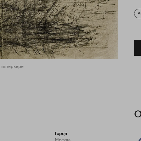
А
 интерьере
О
Город:
Москва