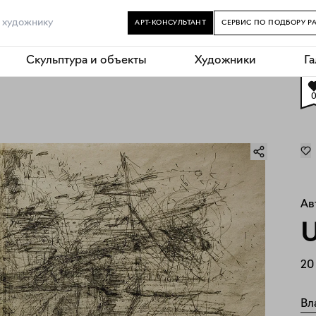
АРТ-КОНСУЛЬТАНТ
СЕРВИС ПО ПОДБОРУ Р
Скульптура и объекты
Художники
Г
Ав
U
20
Вл