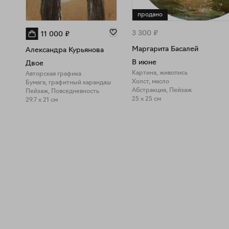
продано
3 300
₽
11 000
₽
Маргарита Басалей
Александра Курьянова
В июне
Двое
Картина, живопись
Авторская графика
Холст, масло
Бумага, графитный карандаш
Абстракция, Пейзаж
Пейзаж, Повседневность
25 x 25 см
29.7 x 21 см