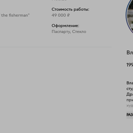
Стоимость работы:
f the fisherman"
49 000
₽
Оформление:
Паспарту, Стекло
Вл
19
Вл
ст
Др
при
худ
со
РА
в 
Че
гр