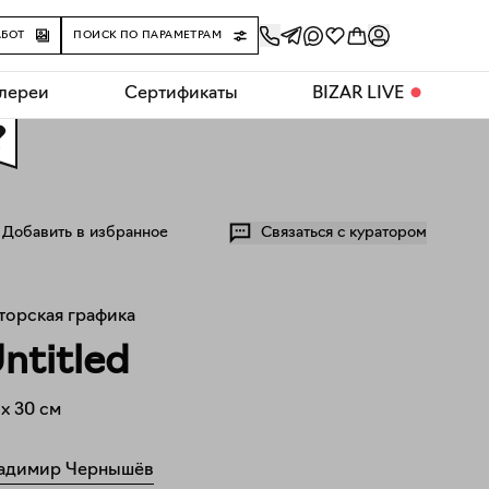
АБОТ
ПОИСК ПО ПАРАМЕТРАМ
алереи
Сертификаты
BIZAR LIVE
⬤
0
Добавить в избранное
Связаться с куратором
торская графика
ntitled
x
30
см
адимир Чернышёв