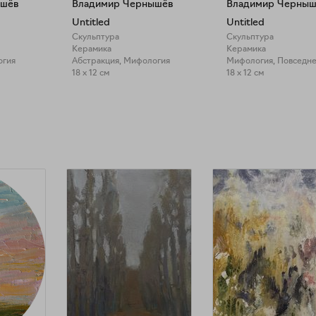
ышёв
Владимир Чернышёв
Владимир Черныш
Untitled
Untitled
Скульптура
Скульптура
Керамика
Керамика
огия
Абстракция, Мифология
Мифология, Повседне
18 x 12 см
18 x 12 см