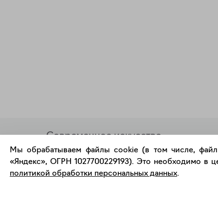
Современное искусство
онлайн
Мы обрабатываем файлы cookie (в том числе, файл
«Яндекс», ОГРН 1027700229193). Это необходимо в це
политикой обработки персональных данных
.
support@bizar.art
О нас
ИНН: 9703021385
О BIZAR