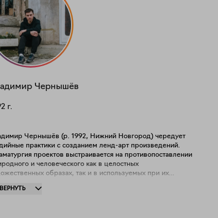
адимир
Чернышёв
92
г.
адимир Чернышёв (р. 1992, Нижний Новгород) чередует
удийные практики с созданием ленд-арт произведений.
аматургия проектов выстраивается на противопоставлении
родного и человеческого как в целостных
ожественных образах, так и в используемых при их
здании материалах. Корпус загородных проектов включает
ЗВЕРНУТЬ
себя живопись и инсталляции. Для живописных работ
рнышёв изготавливает специальные объекты из досок, а в
афике применяет авторскую технику скобления по