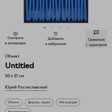
Смотреть
Добавить
Связаться
в интерьере
в избранное
c куратором
Объект
Untitled
50
x
37
см
Юрий Ростиславский
Объект
Дерево, акрил
Абстракция