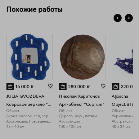
Похожие работы
16 000
₽
280 000
₽
320 000
JULIA GVOZDEVA
Николай Харитонов
Aljoscha
Ковровое зеркало "Синий леопард"
Арт-объект "Cuprum"
Object #188
Объект
Объект
Объект
Акрил, хлопок, лен, зеркало
Дерево, медь, патина
Акриловая кра
Абстракция, Повседневность
Абстракция
Абстракция, П
48 x 40 см
100 x 100 см
40 x 34 см