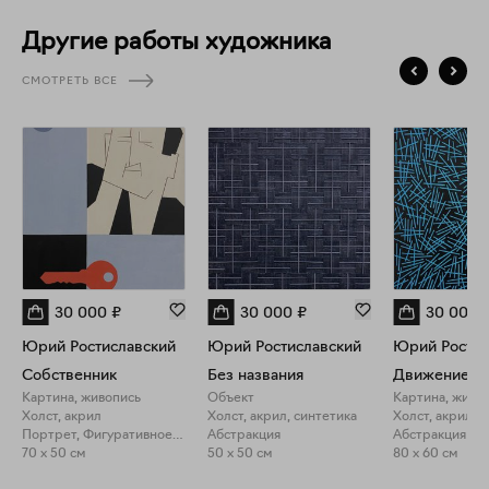
Другие работы художника
СМОТРЕТЬ ВСЕ
30 000
₽
30 000
₽
30 000
Юрий Ростиславский
Юрий Ростиславский
Юрий Ростис
Собственник
Без названия
Движение ча
Картина, живопись
Объект
Картина, живо
Холст, акрил
Холст, акрил, синтетика
Холст, акрил
Портрет, Фигуративное искусство
Абстракция
Абстракция
70 x 50 см
50 x 50 см
80 x 60 см