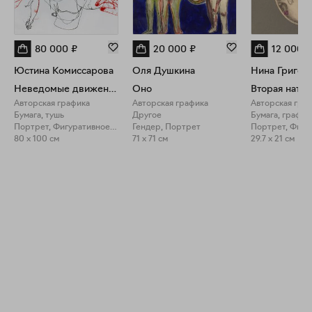
80 000
₽
20 000
₽
12 000
₽
Юстина Комиссарова
Оля Душкина
Нина Григел
Неведомые движения
Оно
Вторая натур
Авторская графика
Авторская графика
Авторская гра
Бумага, тушь
Другое
Портрет, Фигуративное искусство
Гендер, Портрет
80 x 100 см
71 x 71 см
29.7 x 21 см