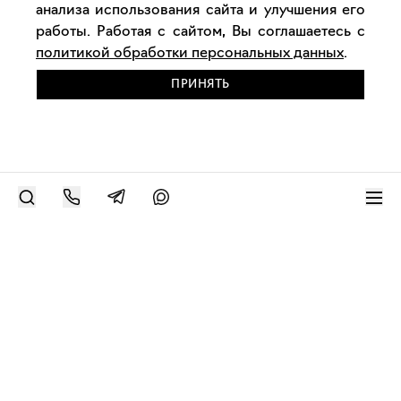
анализа использования сайта и улучшения его
работы. Работая с сайтом, Вы соглашаетесь с
политикой обработки персональных данных
.
ПРИНЯТЬ
РАЗМЕСТИТЬ РАБОТУ
Современное искусство онлайн
support@bizar.art
ИНН: 9703021385
ОГРН: 1207700425602
КПП: 770301001