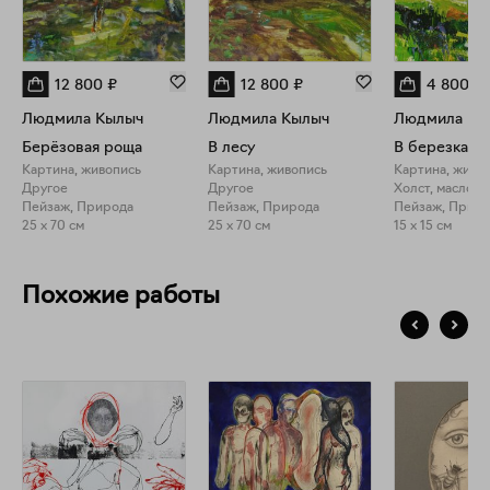
12 800
₽
12 800
₽
4 800
₽
Людмила Кылыч
Людмила Кылыч
Людмила Кы
Берёзовая роща
В лесу
В березках
Картина, живопись
Картина, живопись
Картина, живо
Другое
Другое
Холст, масло
Пейзаж, Природа
Пейзаж, Природа
Пейзаж, Прир
25 x 70 см
25 x 70 см
15 x 15 см
Похожие работы