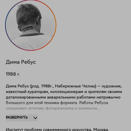
Дима
Ребус
1988
г.
Дима Ребус (род. 1988г., Набережные Челны) — художник,
известный кураторам, коллекционерам и зрителям своими
детализированными акварельными работами непривычно
большого для этой техники формата. Работы Ребуса
соединяют эстетику фотореализма и элементы
сюрреализма. Тщательно сконструированные художником
РАЗВЕРНУТЬ
композиции сочетают отсылки к популярной культуре — от
культовых автомобилей 1970-х до современной российской
Институт проблем современного искусства, Москва.
хип-хоп культуры, от эстетики американского кинематографа