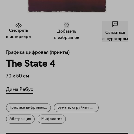
Смотреть
Добавить
Связаться
в интерьере
в избранное
c куратором
Графика цифровая (принты)
The State 4
70
x
50
см
Дима Ребус
Графика цифровая (принты)
Бумага, струйная печать
Абстракция
Мифология