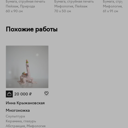
Бумага, струйная печать
Бумага, струйная печать
Бумага, струйн
Пейзаж, Природа
Мифология, Пейзаж
Мифология, П
60 x 90 см
70 x 50 см
61 x 91 см
Похожие работы
20 000
₽
Инна Крыжановская
Многоножка
Скульптура
Керамика, глазурь
Абстракция, Мифология