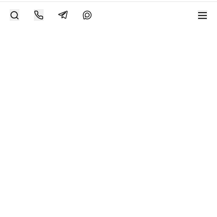
Современное искусство онлайн
support@bizar.art
ИНН: 9703021385
ОГРН: 1207700425602
КПП: 770301001
О нас
О BIZAR
Подключиться к BIZAR
Журнал