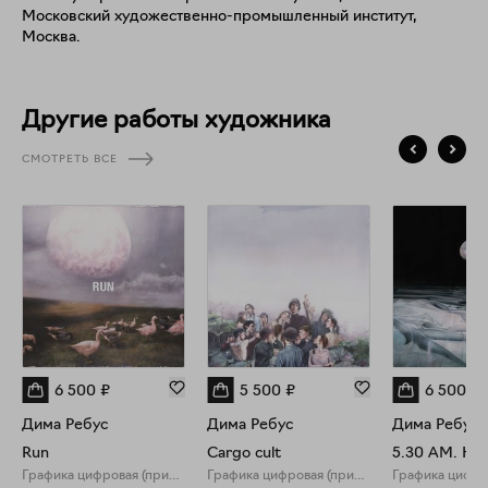
Московский художественно-промышленный институт,
90-х до компьютерных игр, — и глубоко личные
Москва.
метафизические элементы, центральные для создаваемой
художником вселенной с её поворотами сюжета и
персонажами: пистолет-ракетница, бабочки, попугаи,
черные дыры. Особая выразительность работ Ребуса
Другие работы художника
связана со смелым контрастным использованием света и
тени, создающим ощущение саспенса.
СМОТРЕТЬ ВСЕ
6 500
₽
5 500
₽
6 500
₽
Дима Ребус
Дима Ребус
Дима Ребус
Run
Cargo cult
5.30 AM. Hor
Графика цифровая (принты)
Графика цифровая (принты)