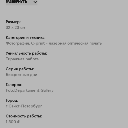
РАЗВЕРНУТЬ
теорию фотографии».

Тираж: 50 / Тиражный принт

Размер:
Фотография подписана и пронумерована галереей

32
x
23
см
Категория и техника:
Размер: 23х32

Фотография
,
C-print - лазерная оптическая печать
Принт упаковывается в прозрачный конверт и 
Уникальность работы:
Тиражная работа
отправляется в тубусе.
Серия работы:
Бесцветные дни
Галерея:
FotoDepartament.Gallery
Город:
г Санкт-Петербург
Стоимость работы:
1 500
₽