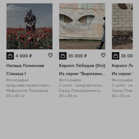
4 000
₽
35 000
₽
35 000
Наташа Лозинская
Кирилл Лебедев (Кто)
Кирилл Лебе
Станица I
Из серии "Вырезанные глаза"
Фотография
Фотография
Фотография
Цифровая пигментная печать
C-print - лазерная оптическая печать
Мифология, Повседневность
Город, Повседневность
Город, Повсед
50 x 40 см
30 x 40 см
40 x 30 см