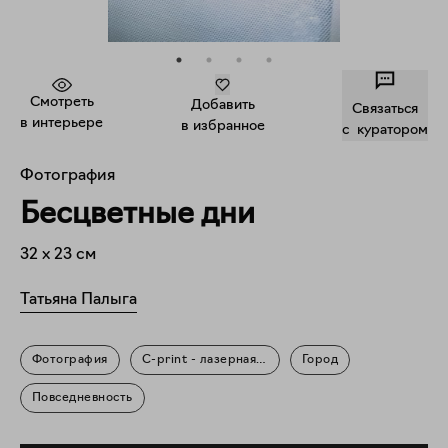
Смотреть
Добавить
Связаться
в интерьере
в избранное
c куратором
Фотография
Бесцветные дни
32
x
23
см
Татьяна Палыга
Фотография
C-print - лазерная оптическая печать
Город
Повседневность