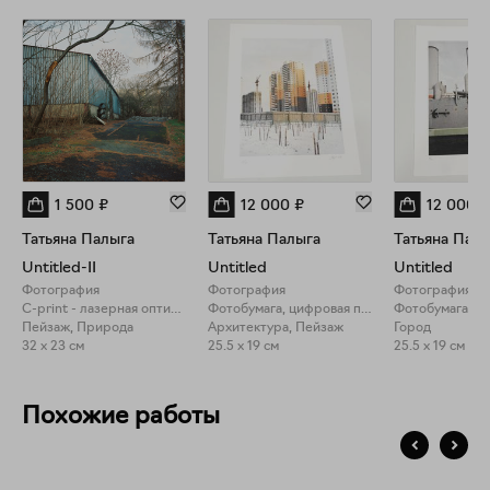
1 500
₽
12 000
₽
12 000
₽
Татьяна Палыга
Татьяна Палыга
Татьяна Пал
Untitled-II
Untitled
Untitled
Фотография
Фотография
Фотография
C-print - лазерная оптическая печать
Фотобумага, цифровая печать
Пейзаж, Природа
Архитектура, Пейзаж
Город
32 x 23 см
25.5 x 19 см
25.5 x 19 см
Похожие работы