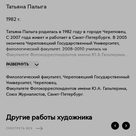
Татьяна
Палыга
1982
г.
Татьяна Палыга родилась в 1982 году в городе Череповец.
С 2007 года живет и работает в Санкт-Петербурге. В 2005
окончила Череповецкий Государственный Университет,
филологический факультет. 2008–2010 училась на
Факультете Фотокорреспондентов имени Ю.А.Гальперина
союза журналистов Санкт-Петербурга и Ленинградской
РАЗВЕРНУТЬ
области 2011 Резиденция Tokamak, Суоменлинна,
Хельсинки, Финляндия. Участвовала в международных
Филологический факультет, Череповецкий Государственный
мастерклассах: 2010 — Преподаватель Питер Тен Хупен
Университет, Череповец.
(Стокгольм) "Работа над фотоисторией". 2011 —
Факультете Фотокорреспондентов имени Ю.А. Гальперина,
Преподаватель Николай Ховальт (Копенгаген) "Фотография
Союз Журналистов, Санкт-Петербург.
реальна. Фотография нереальна". Участвовала в
практикумах и образовательных программах Фонда
Фотодепартамент: "Фотография после фотографии",
"Фотография как исследование", "Фотография как пере-
Другие работы художника
живание", "Введение в теорию фотографии". Участница
групповой выставки "Молодая фотография 2010. 2/2.
СМОТРЕТЬ ВСЕ
Время".