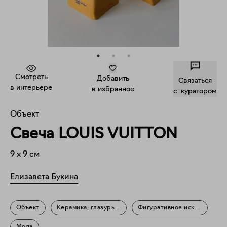
Смотреть
Добавить
Связаться
в интерьере
в избранное
c куратором
Объект
Свеча LOUIS VUITTON
9
x
9
см
Елизавета Букина
Объект
Керамика, глазурь, воск
Фигуративное искусство