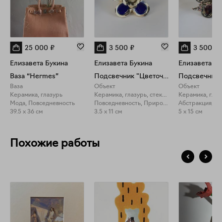
25 000
₽
3 500
₽
3 500
₽
Елизавета Букина
Елизавета Букина
Елизавета Бу
Ваза “Hermes”
Подсвечник "Цветочек"
Ваза
Объект
Объект
Керамика, глазурь
Керамика, глазурь, стекло
Мода, Повседневность
Повседневность, Природа
39.5 x 36 см
3.5 x 11 см
5 x 15 см
Похожие работы