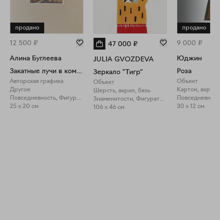
продано
продано
12 500
₽
9 000
₽
47 000
₽
Алина Буглеева
Юджин
JULIA GVOZDEVA
Закатные лучи в комнате
Роза
Зеркало "Тигр"
Авторская графика
Объект
Объект
Другое
Картон, акрил
Шерсть, акрил, бязь
Повседневность, Фигуративное искусство
Знаменитости, Фигуративное искусство
25 x 20 см
30 x 12 см
106 x 46 см