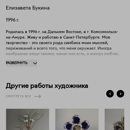
Елизавета
Букина
1996
г.
Родилась в 1996 г. на Дальнем Востоке, в г. Комсомольск-
на-Амуре. Живу и работаю в Санкт-Петербурге. Мое
творчество - это своего рода симбиоз моих мыслей,
переживаний и всего того, что меня окружает. Иногда
изображаю вещи такими, какие они есть, а иногда люблю
использовать метафору, создавая поле для размышлений. Я
РАЗВЕРНУТЬ
не ограничиваю себя какой-либо одной темой, люблю
просто наблюдать за происходящем, а свои мысли уже
транслировать через объемную форму, с помощью глины.
Другие работы художника
СМОТРЕТЬ ВСЕ