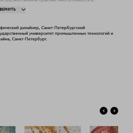
й художественной практике многослойность и
ллажность композиций является ключевым элементом:
ЗВЕРНУТЬ
комбинирую различные техники и материалы — акрил,
, поталь, пасты. Каждый слой добавляет уникальные
кстуры, формируя сложную и многогранную поверхность.
афический дизайнер, Санкт-Петербургский
сударственный университет промышленных технологий и
айна, Санкт-Петербург.