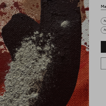
Ма
А
А