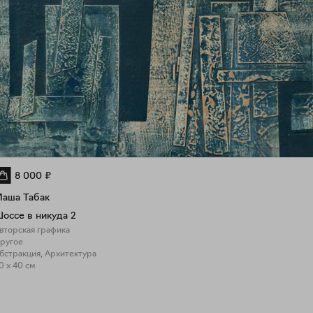
8 000
₽
аша Табак
оссе в никуда 2
вторская графика
ругое
бстракция, Архитектура
0 x 40 см