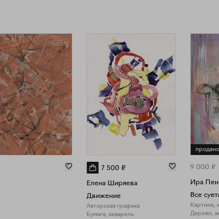
продан
9 000
₽
7 500
₽
Ира Пен
Елена Ширяева
Все сует
Движение
Картина, 
Авторская графика
Дерево, а
Бумага, акварель