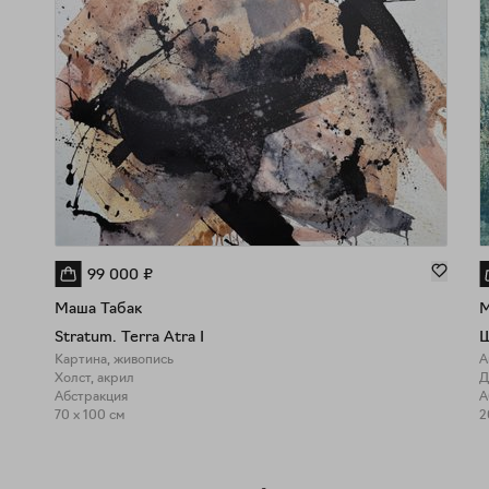
99 000
₽
Маша Табак
М
Stratum. Terra Atra I
Ш
Картина, живопись
А
Холст, акрил
Д
Абстракция
А
70 x 100 см
2