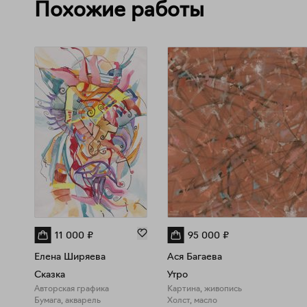
Похожие работы
11 000
₽
95 000
₽
Елена Ширяева
Ася Багаева
Сказка
Утро
Авторская графика
Картина, живопись
Бумага, акварель
Холст, масло