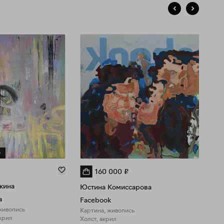
о
160 000
₽
кина
Юстина Комиссарова
а
Facebook
живопись
Картина, живопись
крил
Холст, акрил