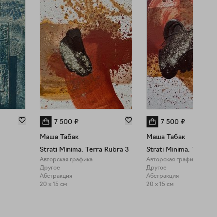
7 500
₽
7 500
₽
Маша Табак
Маша Табак
Strati Minima. Terra Rubra 3
Strati Minima. Terra R
Авторская графика
Авторская графика
Другое
Другое
Абстракция
Абстракция
20 x 15 см
20 x 15 см