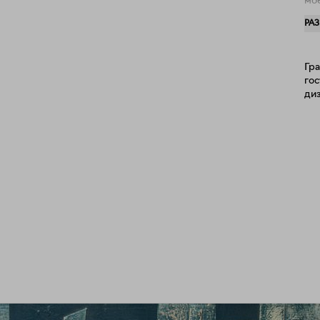
мое
ко
РА
я 
темперу
те
Гр
го
диз