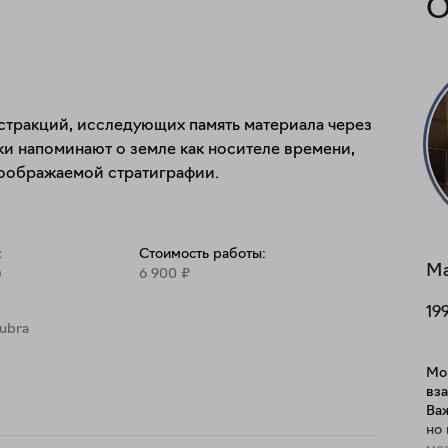
О
бстракций, исследующих память материала через 
ки напоминают о земле как носителе времени, 
воображаемой стратиграфии.
:
Стоимость работы:
М
6 900
₽
19
Rubra
Мо
вз
Важ
но 