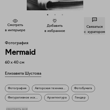
Смотреть
Добавить
Связаться
в интерьере
в избранное
c куратором
Фотография
Mermaid
60
x
40
см
Елизавета Шустова
Фотография
Авторская техника печати
Фотобумага
Фигуративное искусство
Архитектура
Гендер
Мифология
Портрет
смотреть все