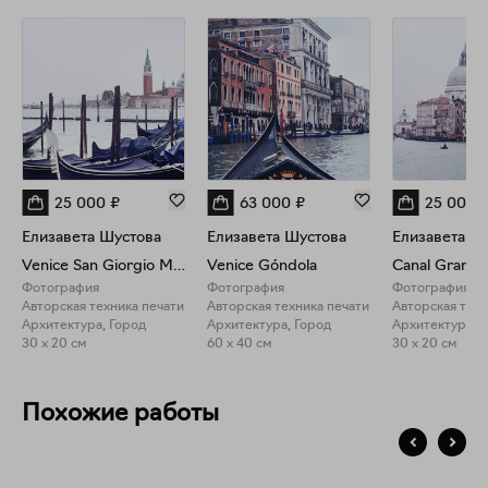
миф и экзистенциальные вопросы. Творчество автора — это
манифест в защиту прекрасного: от старинных фресок до
современных лесов. Основные темы, которые проявляются
в её творчестве – природа, как сакральное пространство,
защита и переосмысление культурного наследия, человек и
его место в современном мире.
25 000
₽
63 000
₽
25 000
Елизавета Шустова
Елизавета Шустова
Елизавета Ш
Venice San Giorgio Maggiore
Venice Góndola
Canal Grande
Фотография
Фотография
Фотография
Авторская техника печати
Авторская техника печати
Авторская техн
Архитектура, Город
Архитектура, Город
Архитектура, 
30 x 20 см
60 x 40 см
30 x 20 см
Похожие работы