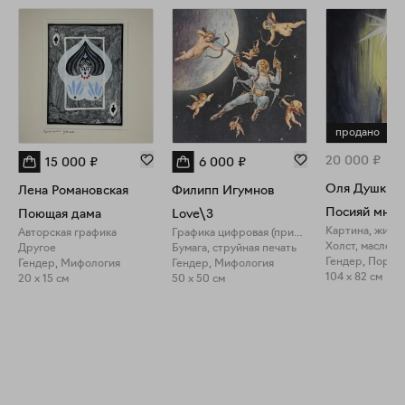
продано
20 000
₽
15 000
₽
6 000
₽
Оля Душкин
Лена Романовская
Филипп Игумнов
Поющая дама
Love\3
Картина, живо
Авторская графика
Графика цифровая (принты)
Холст, масло
Другое
Бумага, струйная печать
Гендер, Портр
Гендер, Мифология
Гендер, Мифология
104 x 82 см
20 x 15 см
50 x 50 см