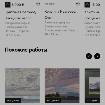
10 000
₽
8 000
₽
15 000
₽
Кристина Новгородова
Кристина Новгородова
Очаг
Плещеево озеро
Среди холм
Авторская графика
Авторская графика
Авторская гра
Бумага, акварель
Бумага, акварель
Бумага, акваре
Повседневность, Фигуративное искусство
Пейзаж, Природа
Пейзаж, Прир
28 x 39 см
28.5 x 42 см
15.5 x 49.5 см
Похожие работы
продано
продано
продано