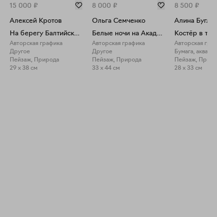
15 000
₽
8 000
₽
8 500
₽
Алексей Кротов
Ольга Семченко
Алина Бугле
На берегу Балтийского моря
Белые ночи на Академической даче
Авторская графика
Авторская графика
Авторская гра
Другое
Другое
Бумага, акваре
Пейзаж, Природа
Пейзаж, Природа
Пейзаж, Прир
29 x 38 см
33 x 44 см
28 x 33 см