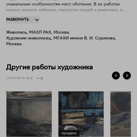
уникальным особенностям мест обитания. В ее работах
можно увидеть пейзажи, портреты людей и животных, а
также композиции, выполненные в технике печатной
РАЗВЕРНУТЬ
графики и текстильной вышивки. Постоянная участница
московских, российских и международных выставок. Член
Живопись, МАХЛ РАХ, Москва.
Московского Союза Художников.
Художник-живописец, МГАХИ имени В. И. Сурикова,
Москва.
Другие работы художника
СМОТРЕТЬ ВСЕ
продано