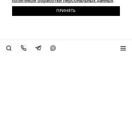
политикой обработки персональных данных
.
ПРИНЯТЬ
РАЗМЕСТИТЬ РАБОТУ
Современное искусство онлайн
support@bizar.art
ИНН: 9703021385
ОГРН: 1207700425602
КПП: 770301001
О нас