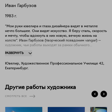
Иван
Гарбузов
1983
г.
"Мои руки ювелира и глаза дизайнера видят в металле
нечто большее. Они видят искусство. Я беру сталь, скорость
и мечту, чтобы вдохнуть в них новую, вечную жизнь на
холсте". Иван Гарбузов (творческий псевдоним vangar) —
художник, чьи работы выходят за рамки обычного
изображения, превращая легендарные автомобили в
РАЗВЕРНУТЬ
полотна, пульсирующие эмоциями и историей. Родившись в
1983 году в Нижневартовске Тюменской области, Иван с
Ювелир, Художественное Профессиональное Училище 42,
детства был очарован миром, где металл встречается с
Екатеринбург.
мечтой, а скорость становится искусством. Его путь от
ювелирного мастерства, где важна каждая деталь, до
"Дизайна среды" в Демидовской академии художеств
сформировал уникальный взгляд на форму и пространство.
Другие работы художника
"В течение многих лет я не просто увлечен, а буквально
одержим темой автомобильного дизайна и захватывающей
СМОТРЕТЬ ВСЕ
историей их создания. Для меня автомобиль — это не
просто машина, это квинтэссенция инженерии, эстетики и
человеческого духа. Мои картины — не просто
репродукции, это диалог с каждым из этих шедевров на