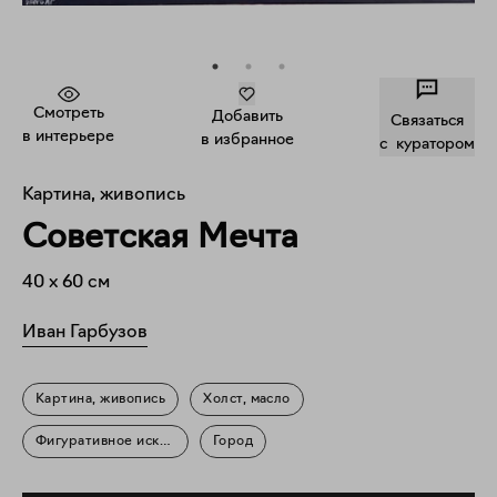
Смотреть
Добавить
Связаться
в интерьере
в избранное
c куратором
Картина, живопись
Советская Мечта
40
x
60
см
Иван Гарбузов
Картина, живопись
Холст, масло
Фигуративное искусство
Город