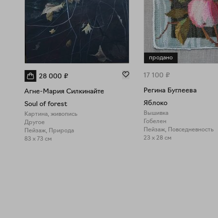
продано
17 100
₽
28 000
₽
Регина Буглеева
Агне-Мария Силкинайте
Яблоко
Soul of forest
Вышивка
Картина, живопись
Гобелен
Другое
Пейзаж, Повседневность
Пейзаж, Природа
23 x 28 см
83 x 73 см