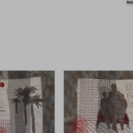
РА
сл
тек
из
ме
не
зр
ра
пер
вз