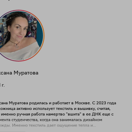
сана
Муратова
1
г.
ана Муратова родилась и работает в Москве. С 2023 года
ожница активно использует текстиль и вышивку, считая,
 именно ручная работа намертво "вшита" в ее ДНК еще с
ента студенчества, когда она занималась дизайном
ежды. Именно текстиль дает ощущение тепла и
стичности, позволяя создать как нарочито простые, так и