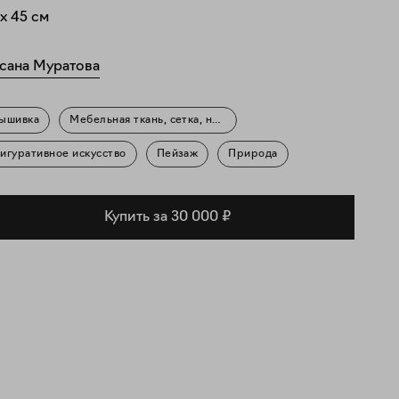
x
45
см
сана Муратова
ышивка
Мебельная ткань, сетка, нитки люрекс
игуративное искусство
Пейзаж
Природа
Купить за 30 000 ₽