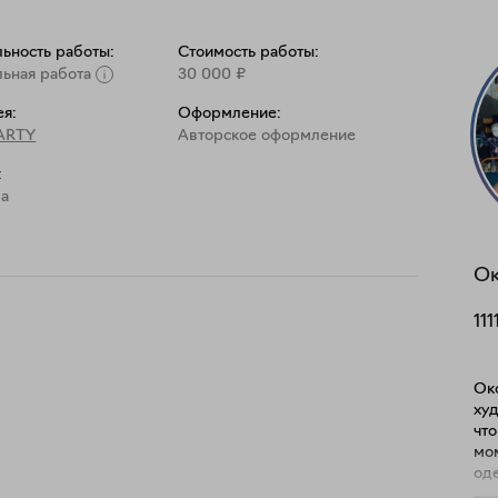
льность работы:
Стоимость работы:
льная работа
30 000
₽
ея:
Оформление:
ARTY
Aвторское оформление
:
а
Ок
111
Окс
худ
что
мом
од
пла