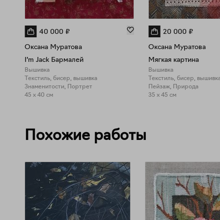
40 000
₽
20 000
₽
Оксана Муратова
Оксана Муратова
I’m Jack Бармалей
Мягкая картина
Вышивка
Вышивка
Текстиль, бисер, вышивка
Текстиль, бисер, вышивк
Знаменитости, Портрет
Пейзаж, Природа
45 x 40 см
35 x 45 см
Похожие работы