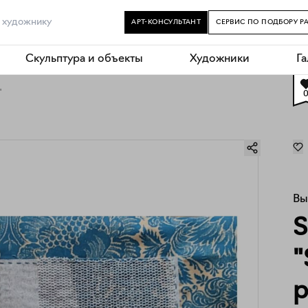
АРТ-КОНСУЛЬТАНТ
СЕРВИС ПО ПОДБОРУ Р
Скульптура и объекты
Художники
Г
"
Вы
S
"
p