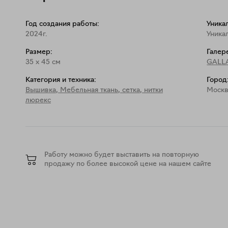
Год создания работы:
Уника
2024г.
Уника
Размер:
Галер
35
x
45
см
GALL
Категория и техника:
Город
Вышивка
,
Мебельная ткань, сетка, нитки
Москв
люрекс
Работу можно будет выставить на повторную
продажу по более высокой цене на нашем сайте