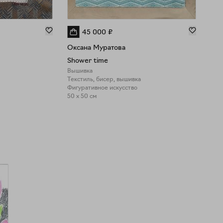
45 000
₽
Оксана Муратова
Окс
Shower time
Sho
Вышивка
Выш
Текстиль, бисер, вышивка
Текс
Фигуративное искусство
Порт
50 x 50 см
50 x