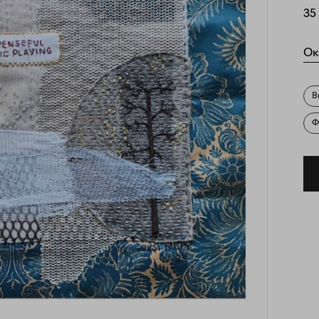
35
Ок
В
Ф