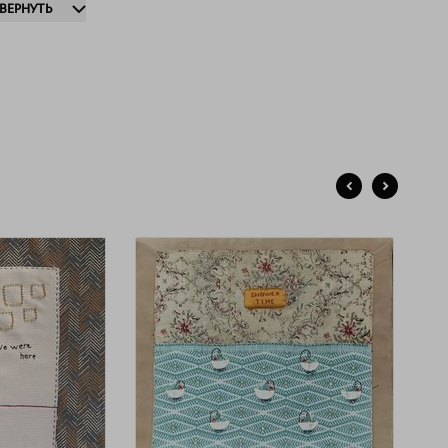
ЗВЕРНУТЬ
ожные формы, мимикрируя практически под любую
стуру и объем. Художнице нравится фантазировать,
меняя устоявшиеся стереотипные изображения на новые,
няя изначальные смыслы. Найденные идеи,
предсказуемые и фантасмагорические, показывают
ителю вариации привычных и знакомых образов. Ее
боты пронизаны иронией и юмором, предлагая тем самым,
ейти на более легкий и игровой формат во время
аимодействия с творчеством Оксаны.