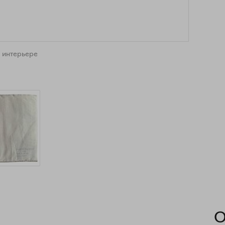
 интерьере
О