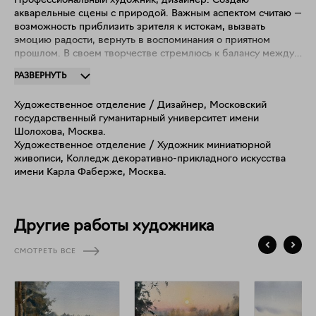
Профессиональный художник, дизайнер. Создаю
акварельные сцены с природой. Важным аспектом считаю —
возможность приблизить зрителя к истокам, вызвать
эмоцию радости, вернуть в воспоминания о приятном
прошлом. В своем творчестве стремлюсь к балансу между
неуловимой легкостью и недосказанностью, граничащими с
РАЗВЕРНУТЬ
тонкой проработанностью в деталях, тем самым
подчеркивая важное и отодвигая второстепенное.
Художественное отделение / Дизайнер, Московский
государственный гуманитарный университет имени
Шолохова, Москва.
Художественное отделение / Художник миниатюрной
живописи, Колледж декоративно-прикладного искусства
имени Карла Фаберже, Москва.
Другие работы художника
СМОТРЕТЬ ВСЕ