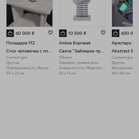
60 000
₽
10 500
₽
600 000
Площадка 112
Алёна Боровая
Аристарх Ч
Стол человечка с плёткой
Свеча "Зайчишка-трусишка"
Abstract Eng
Скульптура
Объект
Скульптура
Другое
Парафин, соевый воск
Другое
Повседневность, Фигуративное искусство
Знаменитости, Мифология
Фигуративное 
20 x 23 см
25 x 11 см
60 x 60 см