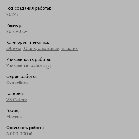
объектам художницы принцип передачи 
Год создания работы:
информации путем погружения зрителя в 
2024г.
измененное состояние сознания.
Размер:
26
x
90
см
Категория и техника:
Объект
,
Сталь, алюминий, пластик
Уникальность работы:
Уникальная работа
Серия работы:
Cyberflora
Галерея:
VS Gallery
Город:
Москва
Стоимость работы:
6 000 000
₽