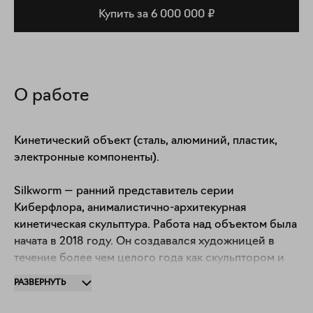
Купить за 6 000 000 ₽
О работе
Кинетический объект (сталь, алюминий, пластик, 
электронные компоненты).

Silkworm — ранний представитель серии 
Киберфлора, анималистично-архитекурная 
кинетическая скульптура. Работа над объектом была 
начата в 2018 году. Он создавался художницей в 
течение более чем целого года как скульптором и 
инженером, механизм и внешняя оболочка были 
РАЗВЕРНУТЬ
полностью переделаны два раза. 

Содержит в себе свойственный всем кинетическим 