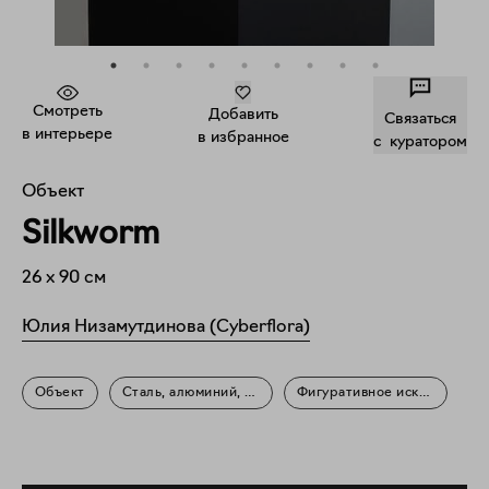
Смотреть
Добавить
Связаться
в интерьере
в избранное
c куратором
Объект
Silkworm
26
x
90
см
Юлия Низамутдинова (Cyberflora)
Объект
Сталь, алюминий, пластик
Фигуративное искусство