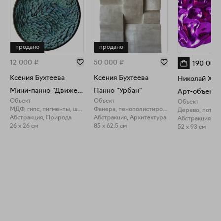
продано
продано
12 000
₽
50 000
₽
190 000
Ксения Бухтеева
Ксения Бухтеева
Николай Хар
Мини-панно "Движение"
Панно "Урбан"
Объект
Объект
Объект
МДФ, гипс, пигменты, шпон
Фанера, пенополистирол, гипс, акрил, лак
Дерево, потал
Абстракция, Природа
Абстракция, Архитектура
Абстракция, П
26 x 26 см
85 x 62.5 см
52 x 93 см