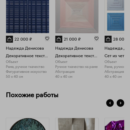
22 000
₽
21 000
₽
28 000
Надежда Денисова
Надежда Денисова
Надежда Де
Декоративное текстильное панно номер 88
Декоративное текстильное панно №84
Объект
Объект
Объект
Рама, ручное ткачество
Ручное ткачество на раме
Рама, ручное т
Фигуративное искусство
Абстракция
Абстракция
50 x 40 см
40 x 40 см
40 x 40 см
Похожие работы