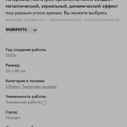
металлический, зеркальный, динамический эффект 
под разным углом зрения. Вы можете выбрать 
вариант развески — вертикальный, горизонтальный, 
квадратный или диагональный. Панно можно 
РАЗВЕРНУТЬ
расположить на полке для картин, повесить на стену. 
У каждого панно есть необходимые крепления. 
Год создания работы:
2025г.
Размер:
20
x
80
см
Категория и техника:
Объект
,
Ткачество на раме
Уникальность работы:
Уникальная работа
Город:
Москва