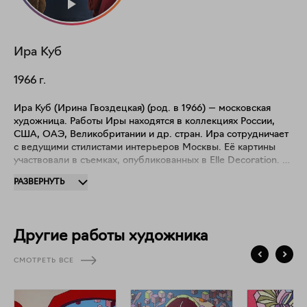
Ира
Куб
1966
г.
Ира Куб (Ирина Гвоздецкая) (род. в 1966) — московская
художница. Работы Иры находятся в коллекциях России,
США, ОАЭ, Великобритании и др. стран. Ира сотрудничает
с ведущими стилистами интерьеров Москвы. Её картины
участвовали в съемках, опубликованных в Elle Decoration. С
2011 г. активно участвует в оффлайн и онлайн выставках
РАЗВЕРНУТЬ
России и зарубежья. Ира стала победителем нескольких
международных художественных конкурсов. В 2022 г. ёе
картина в числе работ-победителей конкурса "На Север",
(организаторы: галерея Омельченко, Андрей Малахов, ЦСИ
Другие работы художника
"Сияние") передана в фонд ЦСИ “Сияние” (г. Апатиты) Тема
творчества Иры — гармония, покой, мягкая сила,
СМОТРЕТЬ ВСЕ
сдержанный феминизм. Ира вдохновляется такими
мастерами, как Винсент Ван Гог, Яёи Кусама, Рой
Лихтенштейн, Христо.