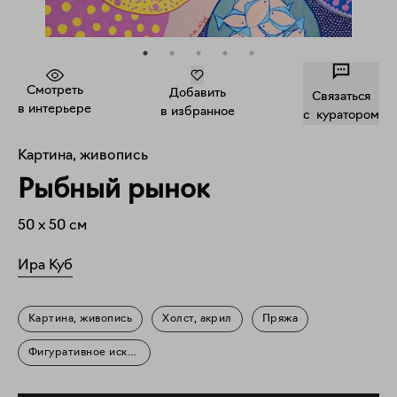
Смотреть
Добавить
Связаться
в интерьере
в избранное
c куратором
Картина, живопись
Рыбный рынок
50
x
50
см
Ира Куб
Картина, живопись
Холст, акрил
Пряжа
Фигуративное искусство