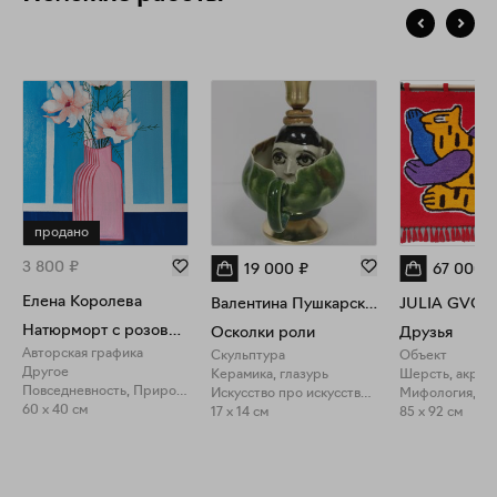
продано
3 800
₽
19 000
₽
67 000
Елена Королева
Валентина Пушкарская
JULIA GVOZ
Натюрморт с розовыми цветами
Осколки роли
Друзья
Авторская графика
Скульптура
Объект
Другое
Керамика, глазурь
Шерсть, акрил,
Повседневность, Природа
Искусство про искусство, Фигуративное искусство
60 x 40 см
17 x 14 см
85 x 92 см