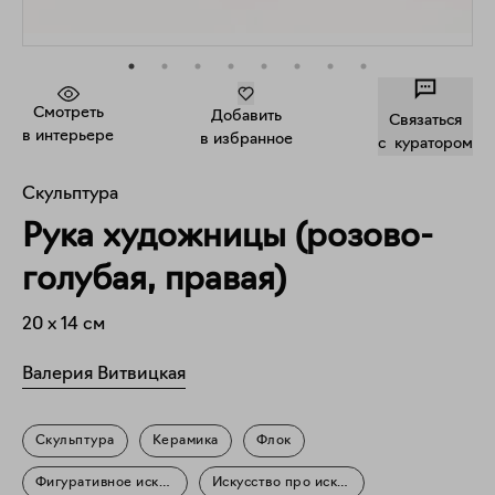
Смотреть
Добавить
Связаться
в интерьере
в избранное
c куратором
Скульптура
Рука художницы (розово-
голубая, правая)
20
x
14
см
Валерия Витвицкая
Скульптура
Керамика
Флок
Фигуративное искусство
Искусство про искусство