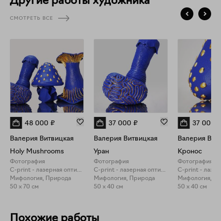
Другие работы художника
СМОТРЕТЬ ВСЕ
48 000
₽
37 000
₽
37 000
Валерия Витвицкая
Валерия Витвицкая
Валерия Вит
Holy Mushrooms
Уран
Кронос
Фотография
Фотография
Фотография
C-print - лазерная оптическая печать
C-print - лазерная оптическая печать
Мифология, Природа
Мифология, Природа
Мифология, П
50 x 70 см
50 x 40 см
50 x 40 см
Похожие работы