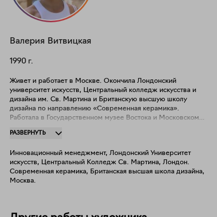
Валерия
Витвицкая
1990
г.
Живет и работает в Москве. Окончила Лондонский
университет искусств, Центральный колледж искусства и
дизайна им. Св. Мартина и Британскую высшую школу
дизайна по направлению «Современная керамика».
Работала в Государственном музее Востока и Московском
музее современного искусства. Участница российских и
РАЗВЕРНУТЬ
зарубежных выставок. В своей практике исследует
особенности восприятия мистических и фантазийных
Инновационный менеджмент, Лондонский Университет
образов, существующих только в воображении, которые
искусств, Центральный Колледж Св. Мартина, Лондон.
материализируются в реальности.
Современная керамика, Британская высшая школа дизайна,
Москва.