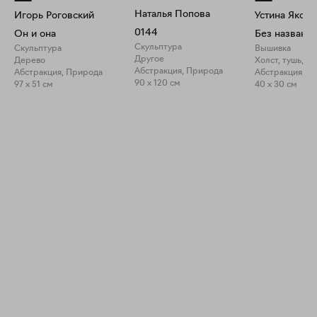
Наталья Попова
Игорь Роговский
Устина Яковл
0144
Он и она
Без названия
Скульптура
Скульптура
Вышивка
Другое
Дерево
Абстракция, Природа
Абстракция, Природа
Абстракция, П
90 x 120 см
97 x 51 см
40 x 30 см