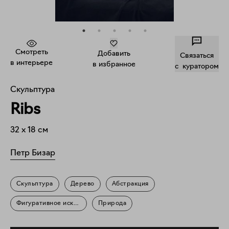
Смотреть
Добавить
Связаться
в интерьере
в избранное
c куратором
Скульптура
Ribs
32
x
18
см
Петр Бизар
Скульптура
Дерево
Абстракция
Фигуративное искусство
Природа