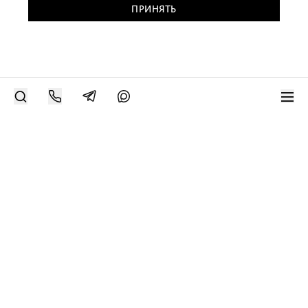
ПРИНЯТЬ
РАЗМЕСТИТЬ РАБОТУ
Современное искусство онлайн
support@bizar.art
ИНН: 9703021385
ОГРН: 1207700425602
КПП: 770301001
О нас
О BIZAR