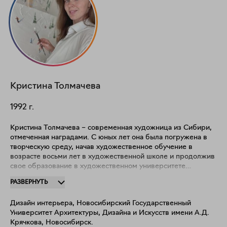
Кристина
Толмачева
1992
г.
Кристина Толмачева – современная художница из Сибири,
отмеченная наградами. С юных лет она была погружена в
творческую среду, начав художественное обучение в
возрасте восьми лет в художественной школе и продолжив
свое образование в художественном университете
НГУАДИ. Любит экспериментировать с материалами и
РАЗВЕРНУТЬ
ракурсами в композиции. Использует такие материалы, как
текстурная масса авторского состава, акрил, масло,
Дизайн интерьера, Новосибирский Государственный
мастихин, шпатель. Кристина создает объемные, текстурные
Университет Архитектуры, Дизайна и Искусств имени А.Д.
картины-виммельбухи. Искусство художницы отличается ее
Крячкова, Новосибирск.
способностью передавать динамичное движение и роль