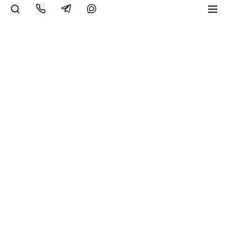
Современное искусство онлайн
support@bizar.art
ИНН: 9703021385
ОГРН: 1207700425602
КПП: 770301001
О нас
О BIZAR
Подключиться к BIZAR
Журнал
Каталог