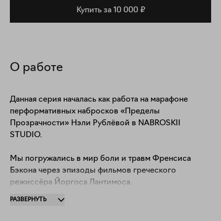
Купить за 10 000 ₽
О работе
Данная серия началась как работа на марафоне 
перформативных набросков «Пределы 
Прозрачности» Нэли Рублëвой в NABROSKII 
STUDIO.

Мы погружались в мир боли и травм Френсиса 
Бэкона через эпизоды фильмов греческого 
режиссёра Йоргоса Лантимоса.

РАЗВЕРНУТЬ
Для меня такой коллаж похож на метафорические 
карты: ты берешь материал, начинаешь соединять 