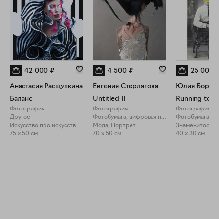
42 000
₽
4 500
₽
25 000
Анастасия Расщупкина
Евгения Стерлягова
Юлия Борис
Баланс
Untitled II
Фотография
Фотография
Фотография
Другое
Фотобумага, цифровая печать
Искусство про искусство, Мифология
Мода, Портрет
75 x 50 см
70 x 50 см
40 x 30 см