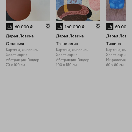
60 000
₽
160 000
₽
60 000
Дарья Левина
Дарья Левина
Дарья Левин
Останься
Ты не один
Тишина
Картина, живопись
Картина, живопись
Картина, живо
Холст, акрил
Холст, акрил
Холст, акрил
Абстракция, Гендер
Абстракция, Гендер
Мифология, П
70 x 100 см
100 x 150 см
60 x 80 см