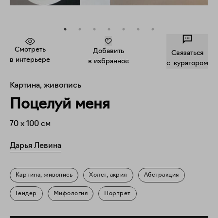
Смотреть
Добавить
Связаться
в интерьере
в избранное
c куратором
Картина, живопись
Поцелуй меня
70
x
100
см
Дарья Левина
Картина, живопись
Холст, акрил
Абстракция
Гендер
Мифология
Портрет