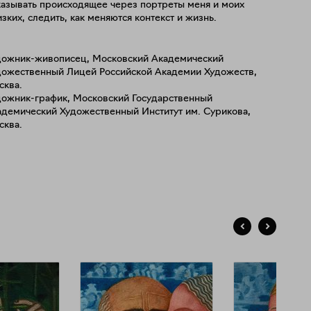
казывать происходящее через портреты меня и моих
зких, следить, как меняются контекст и жизнь.
дожник-живописец, Московский Академический
дожественный Лицей Российской Академии Художеств,
сква.
дожник-график, Московский Государственный
адемический Художественный Институт им. Сурикова,
сква.