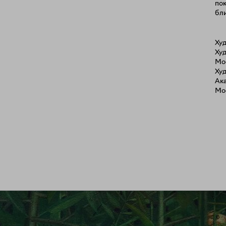
по
бли
Ху
Ху
Мо
Ху
Ак
Мо