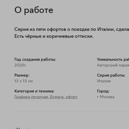
О работе
Серия из пяти офортов о поездке по Италии, сдела
Есть чёрные и коричневые оттиски.
Год создания работы:
Уникальность ра
2020г.
Авторский тира
Размер:
Серия работы:
13
x
13
см
Италия
Категория и техника:
Город:
Графика печатная
,
Бумага, офорт
г Москва