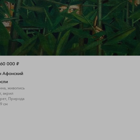
60 000
₽
н Афонский
осли
ина, живопись
т, акрил
рет, Природа
39 см