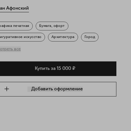
ан Афонский
рафика печатная
Бумага, офорт
игуративное искусство
Архитектура
Город
ейзаж
Повседневность
отреть все
Купить за 15 000 ₽
Добавить оформление