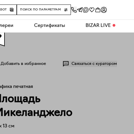
АБОТ
ПОИСК ПО ПАРАМЕТРАМ
алереи
Сертификаты
BIZAR LIVE
⬤
0
Добавить в избранное
Связаться с куратором
афика печатная
Площадь
икеланджело
x
13
см