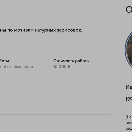
О
ны по мотивам натурных зарисовок.

боты:
Стоимость работы:
ж: 6 экземпляров
15 000
₽
Ив
19
В с
вни
ряд