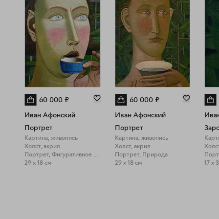
60 000
₽
60 000
₽
Иван Афонский
Иван Афонский
Ива
Портрет
Портрет
Зар
Картина, живопись
Картина, живопись
Карт
Холст, акрил
Холст, акрил
Холс
Портрет, Фигуративное искусство
Портрет, Природа
Порт
29 x 18 см
29 x 18 см
17 x 