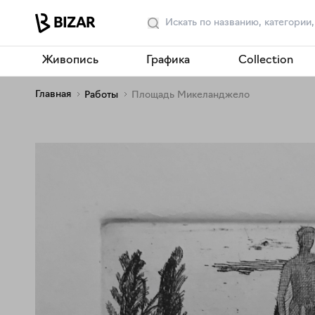
Живопись
Графика
Collection
Главная
Работы
Площадь Микеланджело