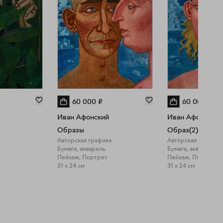
60 000
₽
60 000
₽
Иван Афонский
Иван Афонский
Образы
Образ(2)
Авторская графика
Авторская графика
Бумага, акварель
Бумага, акварель
Пейзаж, Портрет
Пейзаж, Портрет
31 x 24 см
31 x 24 см