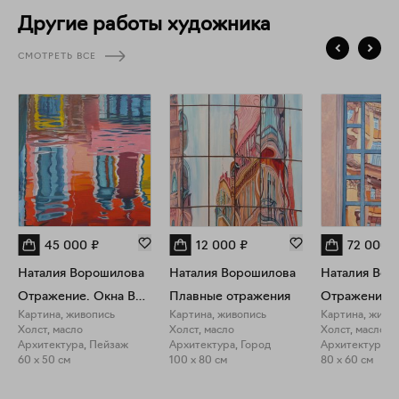
космос. В серии «Отражения» я ищу мир, возникающий в
Другие работы художника
иллюзиях на тонкой грани воды. Серия «Прогноз погоды» –
мой личный опыт осознания единства мира через
СМОТРЕТЬ ВСЕ
наблюдение за небесным театром. Я стремлюсь поделиться
со зрителем вселенной чувственных переживаний, чтобы
мой зритель узнавая в картинах себя, пришёл к
переосмыслению своего опыта, открытию новых чувств.
45 000
₽
12 000
₽
72 000
Наталия Ворошилова
Наталия Ворошилова
Наталия Вор
Отражение. Окна Венеции
Плавные отражения
Картина, живопись
Картина, живопись
Картина, живо
Холст, масло
Холст, масло
Холст, масло
Архитектура, Пейзаж
Архитектура, Город
Архитектура, 
60 x 50 см
100 x 80 см
80 x 60 см