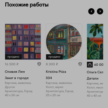
Похожие работы
продано
продано
16 500
₽
8 300
₽
60 000
Оливия Лем
Kristina Ptiza
Ольга Селез
Закат в городе
504
Детали
Картина, живопись
Картина, живопись
Картина, живо
Другое
Холст, акрил
Холст, масло
Архитектура, Город
Архитектура, Город
Архитектура, 
40 x 50 см
20 x 20 см
40 x 40 см