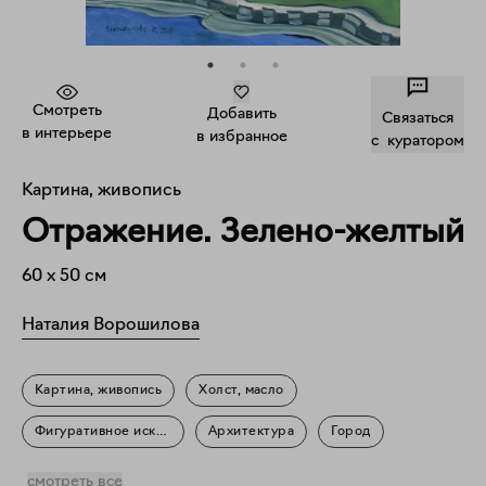
Смотреть
Добавить
Связаться
в интерьере
в избранное
c куратором
Картина, живопись
Отражение. Зелено-желтый
60
x
50
см
Наталия Ворошилова
Картина, живопись
Холст, масло
Фигуративное искусство
Архитектура
Город
Пейзаж
Повседневность
смотреть все