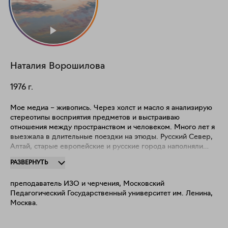
Наталия
Ворошилова
1976
г.
Мое медиа – живопись. Через холст и масло я анализирую
стереотипы восприятия предметов и выстраиваю
отношения между пространством и человеком. Много лет я
выезжала в длительные поездки на этюды. Русский Север,
Алтай, старые европейские и русские города наполняли
меня бесконечными сочетаниями света, цвета и форм.
РАЗВЕРНУТЬ
Теперь идеи моих картин рождаются из этого внутреннего
архива воспоминаний и переживаний настоящего. Поэтому
преподаватель ИЗО и черчения, Московский
то, что зритель видит на моих картинах реалистично, но не
Педагогический Государственный университет им. Ленина,
реально: главное в них чувственность восприятия, когда
Москва.
важным становится не увиденное, а вызванные им эмоции.
В своём творчестве я осмысляю то, до чего может
дотянуться моя рука, и открываю в этом свой личный