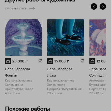
Другие работы художника
СМОТРЕТЬ ВСЕ
20 000
₽
15 000
₽
12 000
₽
Лера Варпаева
Лера Варпаева
Лера Варпае
Фонтан
Лужа
Сон над лес
Картина, живопись
Картина, живопись
Авторская гра
Холст, акрил
Холст, масло
Архитектура, Город
Природа, Фигуративное искусство
Портрет, Прир
40 x 30 см
20 x 30 см
29 x 42 см
Похожие работы