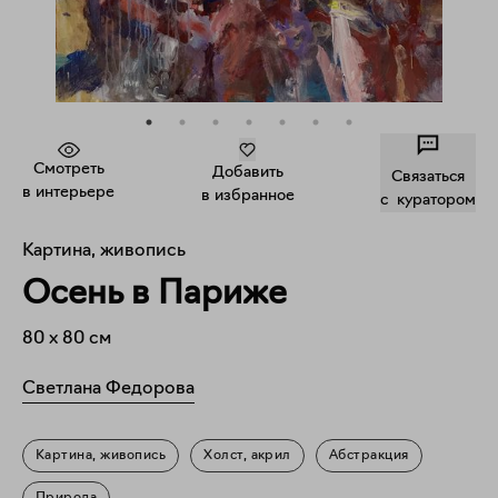
Смотреть
Добавить
Связаться
в интерьере
в избранное
c куратором
Картина, живопись
Осень в Париже
80
x
80
см
Светлана Федорова
Картина, живопись
Холст, акрил
Абстракция