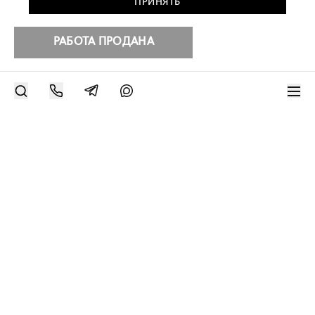
ПРИНЯТЬ
РАБОТА ПРОДАНА
РАЗМЕСТИТЬ РАБОТУ
Другие работы художника
Современное искусство онлайн
support@bizar.art
ИНН: 9703021385
ОГРН: 1207700425602
КПП: 770301001
О нас
О BIZAR