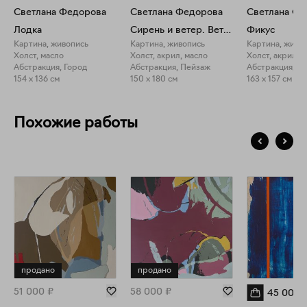
Светлана Федорова
Светлана Федорова
Светлана Фе
Лодка
Сирень и ветер. Ветер и сирень
Фикус
Картина, живопись
Картина, живопись
Картина, живо
Холст, масло
Холст, акрил, масло
Холст, акрил, 
Абстракция, Город
Абстракция, Пейзаж
Абстракция, П
154 x 136 см
150 x 180 см
163 x 157 см
Похожие работы
продано
продано
51 000
₽
58 000
₽
45 000