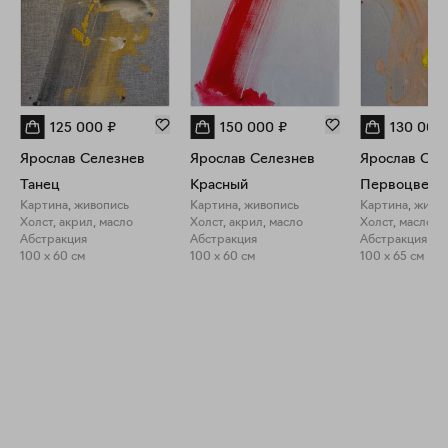
125 000
₽
150 000
₽
130 000
Ярослав Селезнев
Ярослав Селезнев
Ярослав Сел
Танец
Красный
Первоцвет
Картина, живопись
Картина, живопись
Картина, живо
Холст, акрил, масло
Холст, акрил, масло
Холст, масло
Абстракция
Абстракция
Абстракция
100 x 60 см
100 x 60 см
100 x 65 см