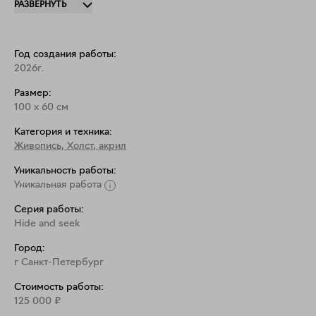
РАЗВЕРНУТЬ
визуальную сложность, приглашая зрителя к 
исследованию цветовых и фактурных переходов. 
Эта авторская работа в стиле современного 
Год создания работы:
искусства станет выразительным арт-объектом для 
2026г.
интерьера.
Размер:
100
x
60
см
Категория и техника:
Живопись
,
Холст, акрил
Уникальность работы:
Уникальная работа
Серия работы:
Hide and seek
Город:
г Санкт-Петербург
Стоимость работы:
125 000
₽