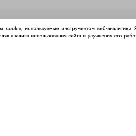
РАЗМЕСТИТЬ РАБОТУ
ы cookie, используемые инструментом веб-аналитики
лях анализа использования сайта и улучшения его работ
Каталог
Сервис
Работы
Консультация с куратором
Художники
Правила сервиса
Галереи
Правила акции "Промокод"
Оплата и доставка
Правила подарочного сертификат
Оформление работ
Сертификаты