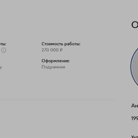
О
ты:
Стоимость работы:
270 000
₽
Оформление:
y
Подрамник
Ан
19
Худ