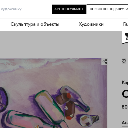
АРТ-КОНСУЛЬТАНТ
СЕРВИС ПО ПОДБОРУ Р
Скульптура и объекты
Художники
Г
Ка
O
80
Ан