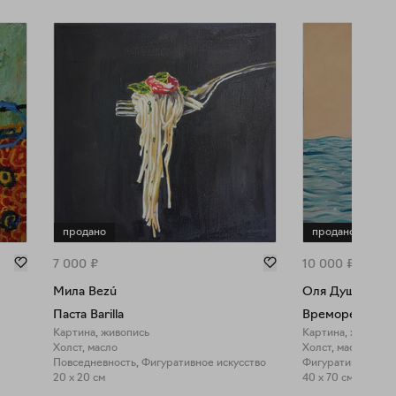
продано
продано
7 000
₽
10 000
₽
Мила Bezú
Оля Душкина
Паста Barilla
Времоре
Картина, живопись
Картина, живопис
Холст, масло
Холст, масло
Повседневность, Фигуративное искусство
Фигуративное иск
20 x 20 см
40 x 70 см