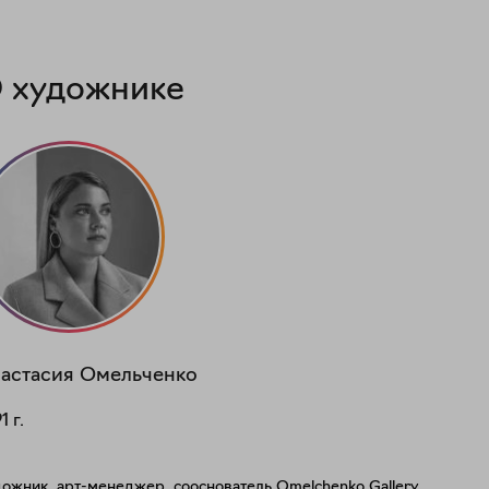
 художнике
астасия
Омельченко
91
г.
ожник, арт-менеджер, сооснователь Omelchenko Gallery.