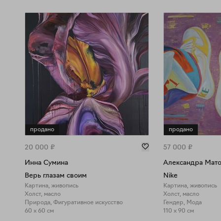
продано
продано
20 000
₽
57 000
₽
Инна Сумина
Александра Мат
Верь глазам своим
Nike
Картина, живопись
Картина, живопись
Холст, масло
Холст, масло
Природа, Фигуративное искусство
Гендер, Мода
60 x 60 см
110 x 90 см