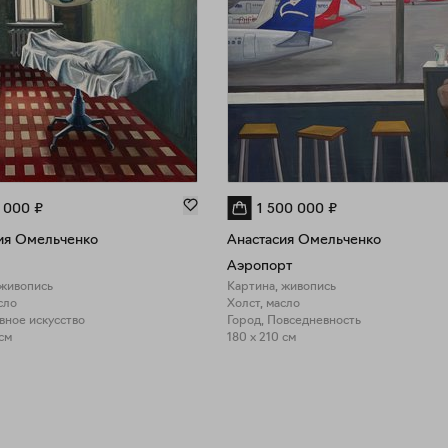
 000
₽
1 500 000
₽
ия Омельченко
Анастасия Омельченко
Аэропорт
 живопись
Картина, живопись
сло
Холст, масло
вное искусство
Город, Повседневность
 см
180 x 210 см