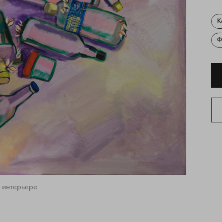
К
Ф
 интерьере