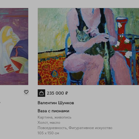
235 000
₽
о
Валентин Шунков
Ваза с пионами
Картина, живопись
Холст, масло
Повседневность, Фигуративное искусство
105 x 150 см