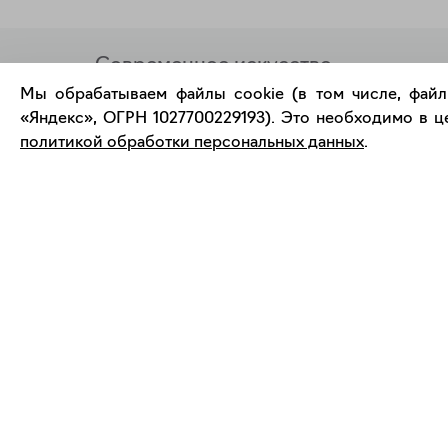
Современное искусство
онлайн
Мы обрабатываем файлы cookie (в том числе, файл
«Яндекс», ОГРН 1027700229193). Это необходимо в це
политикой обработки персональных данных
.
support@bizar.art
О нас
ИНН: 9703021385
О BIZAR
ОГРН: 1207700425602
Подключиться к BIZAR
КПП: 770301001
Журнал