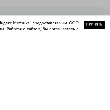
Закрыть
 Яндекс.Метрика, предоставляемым ООО
ПРИНЯТЬ
ы. Работая с сайтом, Вы соглашаетесь с
Сотрудничество
Сотрудничество с дизайнерами
а