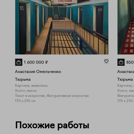
1 600 000
₽
850
Анастасия Омельченко
Анастас
Тюрьма
Тюрьма
Картина, живопись
Картина,
Холст, масло
Холст, ма
Текст в искусстве, Фигуративное искусство
Фигурати
170 x 210 см
170 x 210
Похожие работы