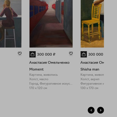
300 000
₽
300 000
₽
Анастасия Омельченко
Анастасия Омельчен
Moment
Shisha man
Картина, живопись
Картина, живопись
Холст, масло
Холст, акрил
Город, Фигуративное искусство
Фигуративное искусств
170 x 120 см
130 x 170 см