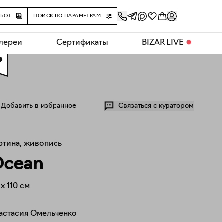
АБОТ
ПОИСК ПО ПАРАМЕТРАМ
алереи
Сертификаты
BIZAR LIVE
⬤
0
Добавить в избранное
Связаться с куратором
ртина, живопись
cean
x
110
см
астасия Омельченко