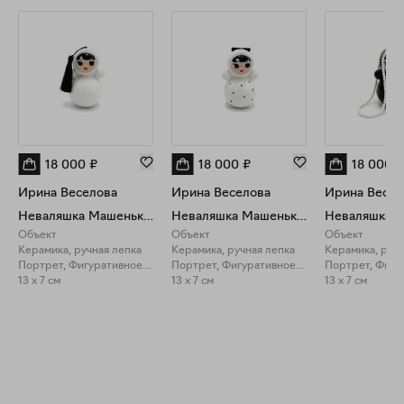
СЧАСТЬЕ, в которых вы найдете огненного коня,
обаятельных неваляшек, сладкую, огромную конфету и
яблочки счастья.
18 000
₽
18 000
₽
18 000
₽
Ирина Веселова
Ирина Веселова
Ирина Весел
Неваляшка Машенька с кисточкой
Неваляшка Машенька "Француженка с бантиком"
Объект
Объект
Объект
Керамика, ручная лепка
Керамика, ручная лепка
Керамика, ручн
Портрет, Фигуративное искусство
Портрет, Фигуративное искусство
13 x 7 см
13 x 7 см
13 x 7 см