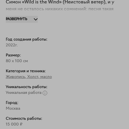
Симон «Wild is the Wind» (Неистовый ветер), и у 
меня не осталось никаких сомнений: песня такая 
душераздирающая, такая глубокая, такая 
РАЗВЕРНУТЬ
эмоциональная. Её настроение так совпало с теми 
эмоциями, которые переполняли меня в тот момент. 

«Как лист цепляется за ветку,

Год создания работы:
Любимый, так и ты не отпускай меня,

2022г.
Ведь мы дети ветра,

Размер:
Безумного ветра…»

80
x
100
см
“Неистовый ветер”, февраль 2022. Масло, холст на 
Категория и техника:
Живопись
,
Холст, масло
подрамнике, лён. 80х100х2 см.
Уникальность работы:
Уникальная работа
Город:
Москва
Стоимость работы:
15 000
₽