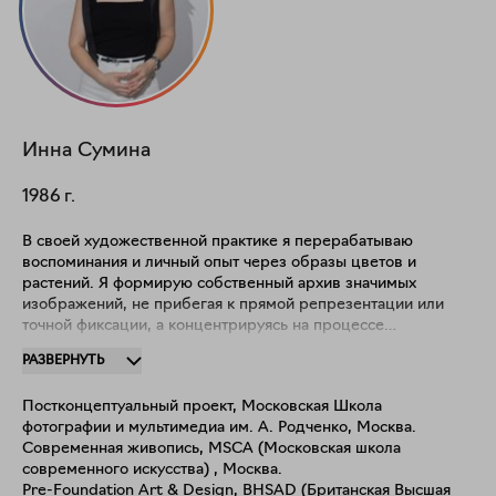
Инна
Сумина
1986
г.
В своей художественной практике я перерабатываю
воспоминания и личный опыт через образы цветов и
растений. Я формирую собственный архив значимых
изображений, не прибегая к прямой репрезентации или
точной фиксации, а концентрируясь на процессе
созерцания и размышлениях о красоте природы. Я
РАЗВЕРНУТЬ
систематизирую и коллажирую события, часто намеренно
оставляя образ незавершенным. Несмотря на то, что в
Постконцептуальный проект, Московская Школа
основном фокусе внимания у меня остаются цветы или
фотографии и мультимедиа им. А. Родченко, Москва.
растения, с технической точки зрения, я реализую свои идеи
Современная живопись, MSCA (Московская школа
по-разному. Работая в смешанной технике, я вижу для себя
современного искусства) , Москва.
свободу мыслей и движения. Я фрагментирую
Pre-Foundation Art & Design, BHSAD (Британская Высшая
изображение и разрушаю привычную структуру, использую