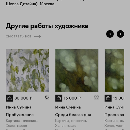
Школа Дизайна), Москва.
визуальные эффекты и воздействие цвета и формы, таким
образом увлекая зрителя в создаваемый мною мир.
Другие работы художника
СМОТРЕТЬ ВСЕ
80 000
₽
15 000
₽
15 000
₽
Инна Сумина
Инна Сумина
Инна Сумина
Пробуждение
Среди белого дня
Картина, живопись
Картина, живопись
Картина, живо
Холст, масло
Холст, масло
Холст, масло