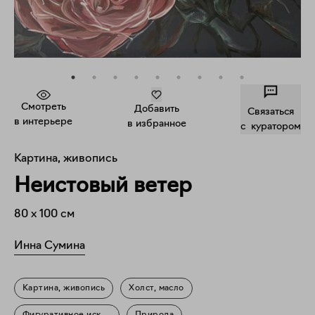
Смотреть
Добавить
Связаться
в интерьере
в избранное
c куратором
Картина, живопись
Неистовый ветер
80
x
100
см
Инна Сумина
Картина, живопись
Холст, масло