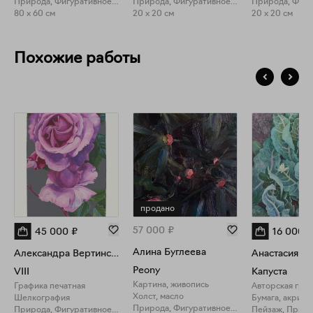
Природа, Фигуративное искусство
Природа, Фигуративное искусство
80 x 60 см
20 x 20 см
20 x 20 см
Похожие работы
продано
57 000
₽
45 000
₽
16 000
₽
Алина Буглеева
Александра Вертинская
Peony
VIII
Капуста
Картина, живопись
Графика печатная
Авторская гра
Холст, масло
Шелкография
Бумага, акрил
Природа, Фигуративное искусство
Природа, Фигуративное искусство
Пейзаж, Прир