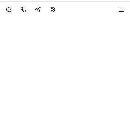
РАЗМЕСТИТЬ РАБОТУ
Современное искусство онлайн
support@bizar.art
ИНН: 9703021385
ОГРН: 1207700425602
КПП: 770301001
О нас
О BIZAR
Подключиться к BIZAR
Журнал