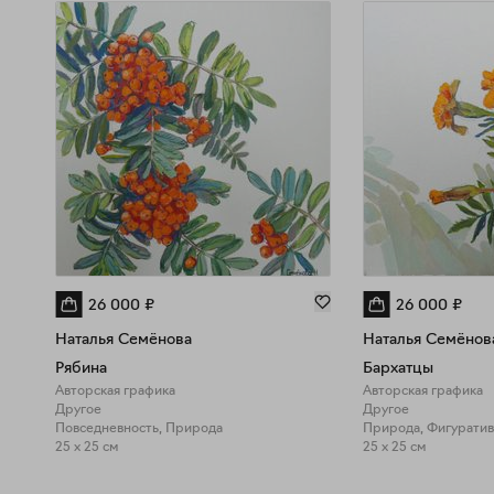
26 000
₽
26 000
₽
Наталья Семёнова
Наталья Семёнов
Рябина
Бархатцы
Авторская графика
Авторская графика
Другое
Другое
Повседневность, Природа
Природа, Фигуратив
25 x 25 см
25 x 25 см