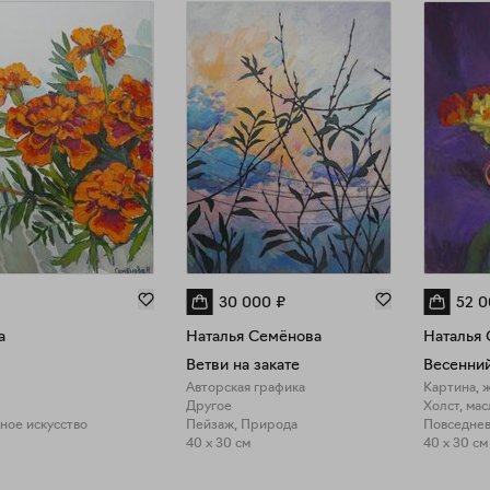
30 000
₽
52 
а
Наталья Семёнова
Наталья
Ветви на закате
Весенний
Авторская графика
Картина, 
Другое
Холст, мас
ное искусство
Пейзаж, Природа
Повседнев
40 x 30 см
40 x 30 см