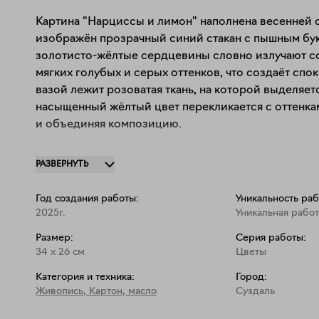
Картина "Нарциссы и лимон" наполнена весенней с
изображён прозрачный синий стакан с пышным бук
золотисто-жёлтые сердцевины словно излучают со
мягких голубых и серых оттенков, что создаёт спо
вазой лежит розоватая ткань, на которой выделяетс
насыщенный жёлтый цвет перекликается с оттенка
и объединяя композицию. 

Работа излучает лёгкость, свежесть и радость от п
РАЗВЕРНУТЬ
атмосферу пробуждения природы и домашнего уюта,
символами красоты и гармонии.
Год создания работы:
Уникальность раб
2025г.
Уникальная работ
Размер:
Серия работы:
34
x
26
см
Цветы
Категория и техника:
Город:
Живопись
,
Картон, масло
Суздаль