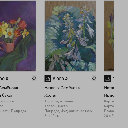
000
₽
8 000
₽
35 000
 Семёнова
Наталья Семёнова
Наталья Се
 букет
Хосты
Ирисы
живопись
Картина, живопись
Картина, живо
ло
Картон, масло
Картон, масло
ность, Природа
Природа, Фигуративное искусство
21 x 15 см
28 x 20 см