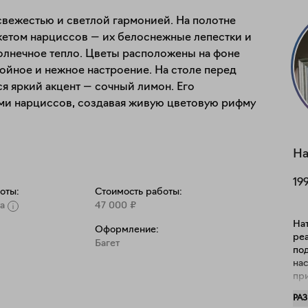
вежестью и светлой гармонией. На полотне 
етом нарциссов — их белоснежные лепестки и 
лнечное тепло. Цветы расположены на фоне 
койное и нежное настроение. На столе перед 
я яркий акцент — сочный лимон. Его 
ми нарциссов, создавая живую цветовую рифму 
ервых весенних дней. Художник тонко передаёт 
На
 в котором цветы и простой фрукт становятся 
19
оты:
Стоимость работы:
а
47 000
₽
Нат
Оформление:
ре
Багет
подрам
на
пр
зан
РА
изо