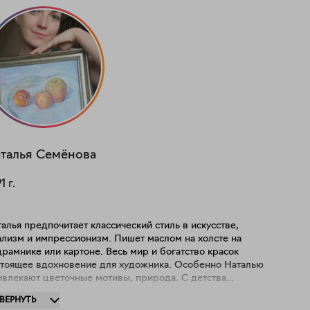
талья
Семёнова
91
г.
алья предпочитает классический стиль в искусстве,
ализм и импрессионизм. Пишет маслом на холсте на
нике или картоне. Весь мир и богатство красок
стоящее вдохновение для художника. Особенно Наталью
ивлекают цветочные мотивы, природа. С детства
имается творчеством. В школе ходила в студию
ЗВЕРНУТЬ
бразительного искусства, а после поступила в Суздальское