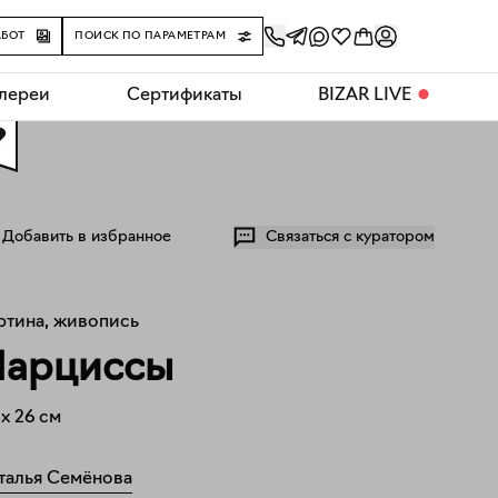
АБОТ
ПОИСК ПО ПАРАМЕТРАМ
алереи
Сертификаты
BIZAR LIVE
⬤
0
Добавить в избранное
Связаться с куратором
ртина, живопись
Нарциссы
x
26
см
талья Семёнова