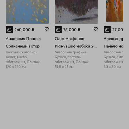
260 000
₽
75 000
₽
27 000
Анастасия Попова
Олег Агафонов
Солнечный ветер
Рухнувшие небеса 2021
Начало ново
Картина, живопись
Авторская графика
Авторская гра
Холст, масло
Бумага, пастель
Бумага, акваре
Абстракция, Пейзаж
Абстракция, Пейзаж
Абстракция, П
120 x 120 см
51.5 x 25 см
30 x 30 см