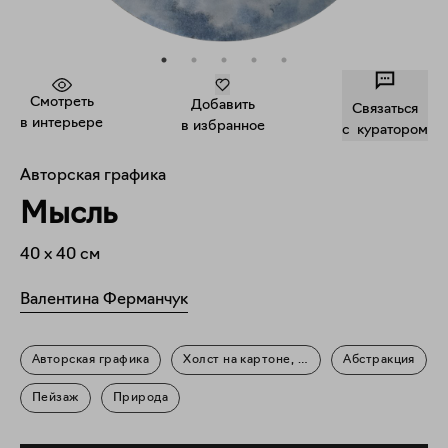
Смотреть
Добавить
Связаться
в интерьере
в избранное
c куратором
Авторская графика
Мысль
40
x
40
см
Валентина Ферманчук
Авторская графика
Холст на картоне, акрил
Абстракция
Пейзаж
Природа