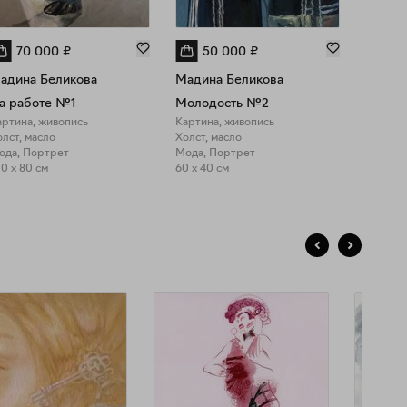
70 000
₽
50 000
₽
6
адина Беликова
Мадина Беликова
Мадин
а работе №1
Молодость №2
В мет
артина, живопись
Картина, живопись
Картин
лст, масло
Холст, масло
Холст, 
ода, Портрет
Мода, Портрет
Город,
0 x 80 см
60 x 40 см
80 x 70