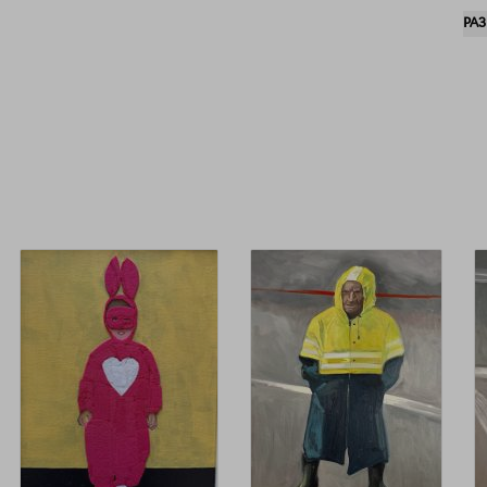
Инс
РА
— 
Мо
Ло
эко
Col
Ра
ма
Мо
Кос