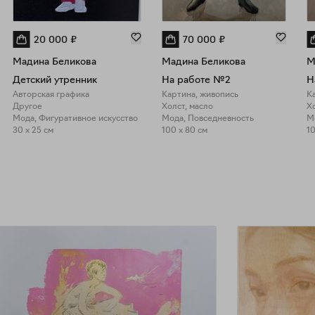
20 000
₽
70 000
₽
Мадина Беликова
Мадина Беликова
М
Детский утренник
На работе №2
Н
Авторская графика
Картина, живопись
К
Другое
Холст, масло
Хо
Мода, Фигуративное искусство
Мода, Повседневность
М
30 x 25 см
100 x 80 см
10