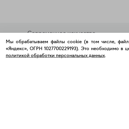
Современное искусство
онлайн
Мы обрабатываем файлы cookie (в том числе, файл
«Яндекс», ОГРН 1027700229193). Это необходимо в це
политикой обработки персональных данных
.
support@bizar.art
О нас
ИНН: 9703021385
О BIZAR
ОГРН: 1207700425602
Подключиться к BIZAR
КПП: 770301001
Журнал