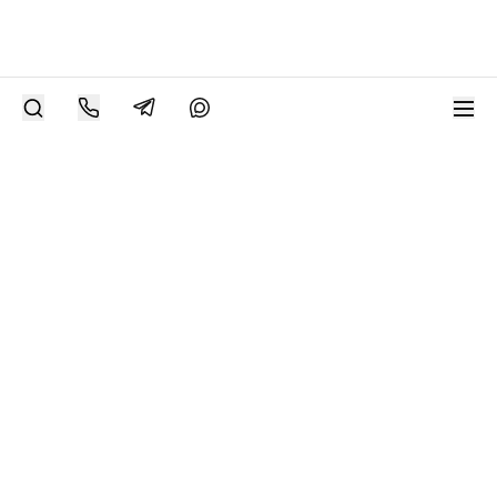
РАЗМЕСТИТЬ РАБОТУ
Современное искусство онлайн
support@bizar.art
ИНН: 9703021385
ОГРН: 1207700425602
КПП: 770301001
О нас
О BIZAR
Подключиться к BIZAR