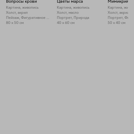
Вопросы крови
Цветы марса
Мимикрия
Картина, живопись
Картина, живопись
Картина, живо
Холст, акрил
Холст, масло
Холст, акрил, 
Пейзаж, Фигуративное искусство
Портрет, Природа
80 x 50 см
40 x 60 см
50 x 40 см