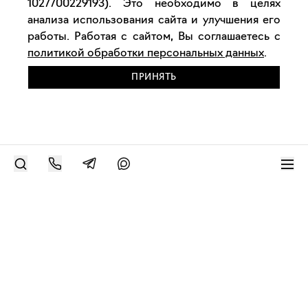
1027700229193). Это необходимо в целях
анализа использования сайта и улучшения его
работы. Работая с сайтом, Вы соглашаетесь с
политикой обработки персональных данных
.
ПРИНЯТЬ
РАЗМЕСТИТЬ РАБОТУ
Современное искусство онлайн
support@bizar.art
ИНН: 9703021385
ОГРН: 1207700425602
КПП: 770301001