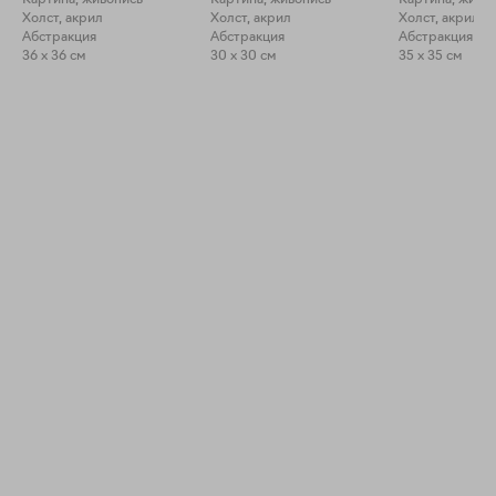
Картина, живопись
Картина, живопись
Картина, живо
Холст, акрил
Холст, акрил
Холст, акрил
Абстракция
Абстракция
Абстракция
36 x 36 см
30 x 30 см
35 x 35 см