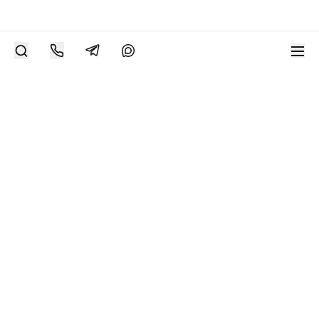
РАЗМЕСТИТЬ РАБОТУ
Современное искусство онлайн
support@bizar.art
ИНН: 9703021385
ОГРН: 1207700425602
КПП: 770301001
О нас
О BIZAR
Подключиться к BIZAR
Журнал