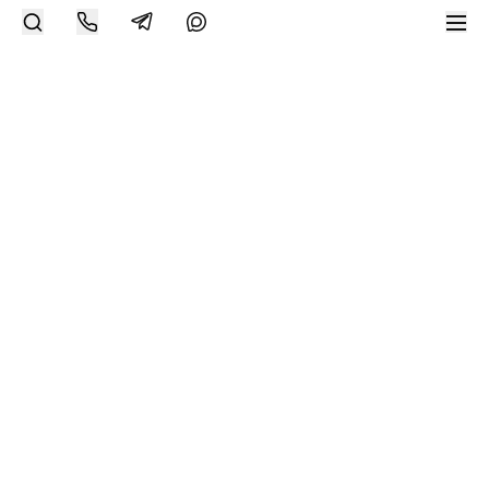
Современное искусство онлайн
support@bizar.art
ИНН: 9703021385
ОГРН: 1207700425602
КПП: 770301001
О нас
О BIZAR
Подключиться к BIZAR
Журнал
Каталог