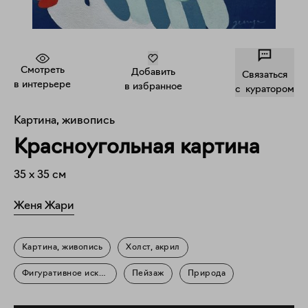
Смотреть
Добавить
Связаться
в интерьере
в избранное
c куратором
Картина, живопись
Красноугольная картина
35
x
35
см
Женя Жари
Картина, живопись
Холст, акрил
Фигуративное искусство
Пейзаж
Природа