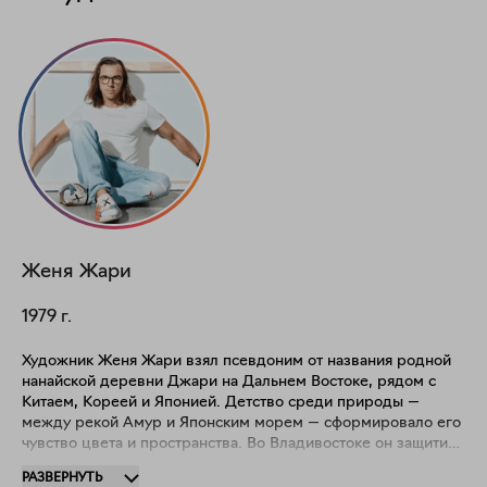
Женя Жари
1979
г.
Художник Женя Жари взял псевдоним от названия родной
нанайской деревни Джари на Дальнем Востоке, рядом с
Китаем, Кореей и Японией. Детство среди природы —
между рекой Амур и Японским морем — сформировало его
чувство цвета и пространства. Во Владивостоке он защитил
диплом, исследуя влияние цвета в русской иконописи на
РАЗВЕРНУТЬ
государственные символы и коммуникацию. После