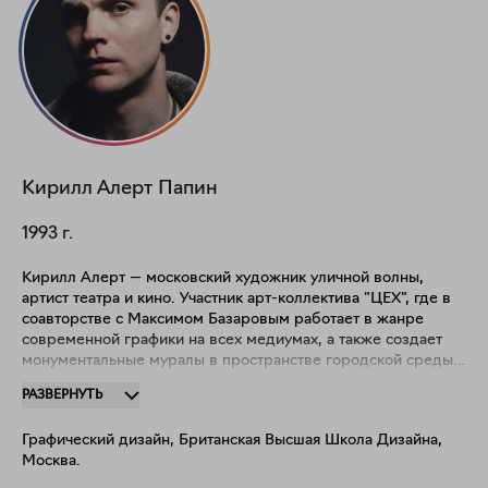
Кирилл Алерт
Папин
1993
г.
Кирилл Алерт — московский художник уличной волны,
артист театра и кино. Участник арт-коллектива "ЦЕХ", где в
соавторстве с Максимом Базаровым работает в жанре
современной графики на всех медиумах, а также создает
монументальные муралы в пространстве городской среды.
Художник черпает вдохновение в экспериментальных
РАЗВЕРНУТЬ
практиках русского авангарда, в частности конструктивизма.
Основная тема сольного творчества Кирилла — изучение
Графический дизайн, Британская Высшая Школа Дизайна,
себя через взаимодействие с внешним и внутренним
Москва.
миром. Центром композиции его произведений часто
становятся шрифтово-смысловые конструкции: лозунги,