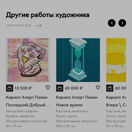
призывы, крылатые выражения, натюрморты из предметов.
Другие работы художника
СМОТРЕТЬ ВСЕ
13 500
₽
65 000
₽
60 000
Кирилл Алерт Папин
Кирилл Алерт Папин
Кирилл Алер
Последний Добрый Тигр
Новое время
Авторская графика
Картина, живопись
Картина, живо
Бумага, акварель
Холст, акрил
Холст, акрил
Фигуративное искусство
Фигуративное искусство
Фигуративное 
41 x 31 см
100 x 50 см
50 x 90 см