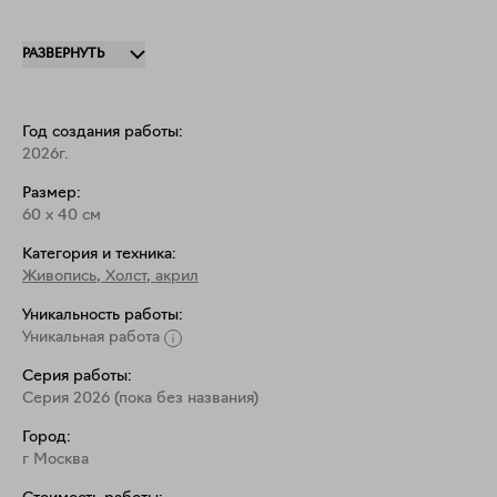
Эта работа становится первой аккуратной попыткой 
РАЗВЕРНУТЬ
входа в объемное пространство. Часть композиции 
(глаз и нос) выполнены из рельефного материала, 
который можно потрогать.

Год создания работы:
2026г.
Глаз покрашен флуоресцентной краской, которая 
Размер:
светится при точечной подсветке этого участка (при 
60
x
40
см
Категория и техника:
Живопись
,
Холст, акрил
Уникальность работы:
Уникальная работа
Серия работы:
Серия 2026 (пока без названия)
Город:
г Москва