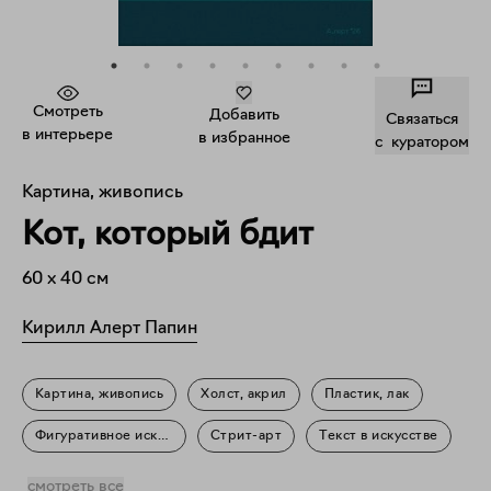
Смотреть
Добавить
Связаться
в интерьере
в избранное
c куратором
Картина, живопись
Кот, который бдит
60
x
40
см
Кирилл Алерт Папин
Картина, живопись
Холст, акрил
Пластик, лак
Фигуративное искусство
Стрит-арт
Текст в искусстве
Мифология
смотреть все