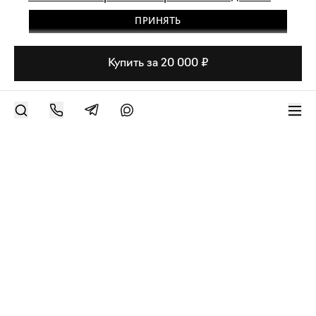
ПРИНЯТЬ
Купить за 20 000 ₽
РАЗМЕСТИТЬ РАБОТУ
Современное искусство онлайн
support@bizar.art
ИНН: 9703021385
ОГРН: 1207700425602
КПП: 770301001
О нас