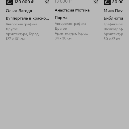
13 000
₽
130 000
₽
50 000
Анастасия Мотина
Ольга Лагеда
Мика Плутиц
Парма
Вупперталь в красном свете
Библиотека.
Авторская графика
Авторская графика
Графика печат
Другое
Другое
Шелкография
Архитектура, Город
Архитектура, Город
Архитектура, 
34 x 30 см
127 x 101 см
50 x 67 см