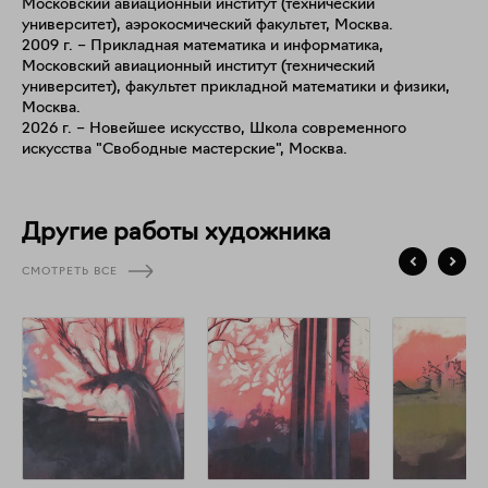
Московский авиационный институт (технический
Для меня архитектура — метафора человеческого опыта, где
университет), аэрокосмический факультет, Москва.
утрата и трансформация оставляют видимые следы.
2009 г. – Прикладная математика и информатика,
Московский авиационный институт (технический
университет), факультет прикладной математики и физики,
Москва.
2026 г. – Новейшее искусство, Школа современного
искусства "Свободные мастерские", Москва.
Другие работы художника
СМОТРЕТЬ ВСЕ