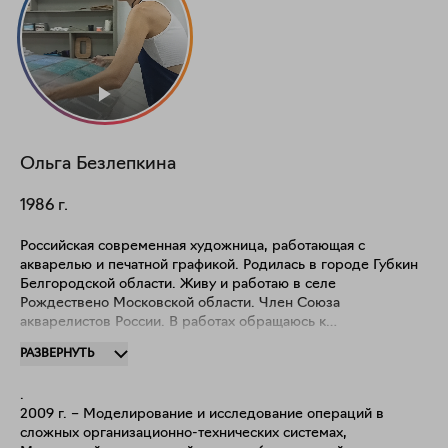
Ольга
Безлепкина
1986
г.
Российская современная художница, работающая с
акварелью и печатной графикой. Родилась в городе Губкин
Белгородской области. Живу и работаю в селе
Рождествено Московской области. Член Союза
акварелистов России. В работах обращаюсь к
пространствам, утратившим свою функцию: заброшенным
РАЗВЕРНУТЬ
заводам, мастерским и домам. Рассматриваю их как
архитектуру переходных состояний — пространства между
.
исчезновением и возможностью новой жизни. Фиксируя
2009 г. – Моделирование и исследование операций в
трещины, разрушения и следы времени, я показываю, как
сложных организационно-технических системах,
несовершенство становится частью памяти пространства.