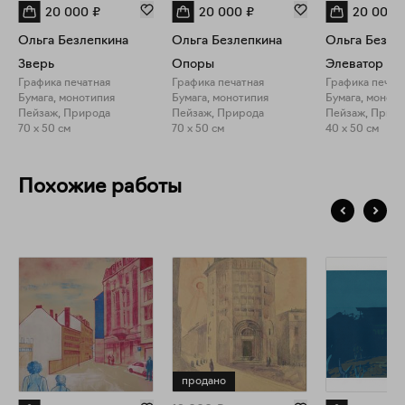
20 000
₽
20 000
₽
20 000
Ольга Безлепкина
Ольга Безлепкина
Ольга Безле
Зверь
Опоры
Элеватор
Графика печатная
Графика печатная
Графика печат
Бумага, монотипия
Бумага, монотипия
Бумага, монот
Пейзаж, Природа
Пейзаж, Природа
Пейзаж, Прир
70 x 50 см
70 x 50 см
40 x 50 см
Похожие работы
продано