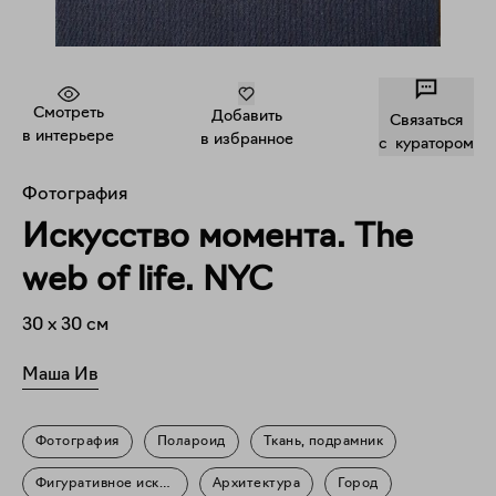
Смотреть
Добавить
Связаться
в интерьере
в избранное
c куратором
Фотография
Искусство момента. The
web of life. NYC
30
x
30
см
Маша Ив
Фотография
Полароид
Ткань, подрамник
Фигуративное искусство
Архитектура
Город