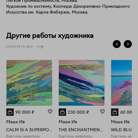
Легкой Промышленности, Москва.
нужное время, когда я работаю над той или иной картиной.
Художник по костюму, Колледж Декоративно-Прикладного
Увиденные мельком фразы часто откладываются у нас в
Искусства им. Карла Фаберже, Москва.
подсознании и порой служат толчком к действию или
задают вектор движения. Фразы-мотиваторы в картинах -
это своеобразные маяки, которые указывают направление,
чтобы не сбиться с курса.
Другие работы художника
СМОТРЕТЬ ВСЕ
90 000
₽
230 000
₽
60 000
Маша Ив
Маша Ив
Маша Ив
CALM IS A SUPERPOWER
THE ENCHANTMENT OF FREEDOM
WILD BLUE 
Картина, живопись
Картина, живопись
Картина, живо