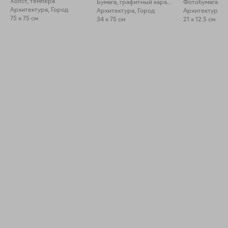
Холст, темпера
Бумага, графитный карандаш
Архитектура, Город
Архитектура, Город
Архитектура, 
75 x 75 см
34 x 75 см
21 x 12.5 см