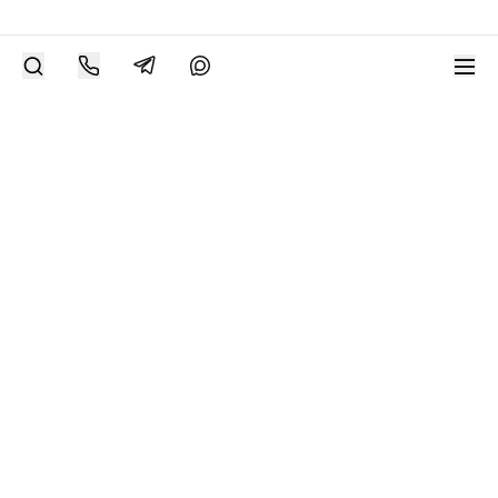
РАЗМЕСТИТЬ РАБОТУ
Современное искусство онлайн
support@bizar.art
ИНН: 9703021385
ОГРН: 1207700425602
КПП: 770301001
О нас
О BIZAR
Подключиться к BIZAR
Журнал