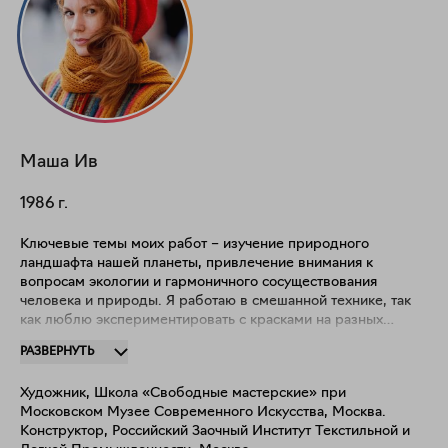
Маша
Ив
1986
г.
Ключевые темы моих работ – изучение природного
ландшафта нашей планеты, привлечение внимания к
вопросам экологии и гармоничного сосуществования
человека и природы. Я работаю в смешанной технике, так
как люблю экспериментировать с красками на разных
основах и наблюдать, как они взаимодействуют между
РАЗВЕРНУТЬ
собой. Такие эксперименты часто приводит меня к
удивительным результатам. Фразы и надписи, которые я
Художник, Школа «Свободные мастерские» при
интегрирую в работы, я чаще всего нахожу в бортовых
Московском Музее Современного Искусства, Москва.
журналах, глянце, рекламных кампаниях и других печатных
Конструктор, Российский Заочный Институт Текстильной и
СМИ. Точнее, правильные фразы сами меня находят в