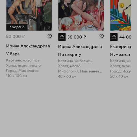
продано
80 000
₽
30 000
₽
44 000
Ирина Александрова
Ирина Александрова
Екатерина Н
У бара
По секрету
Нумизмат
Картина, живопись
Картина, живопись
Картина, живо
Холст, акрил, масло
Холст, масло
Холст, акрил
Город, Мифология
Мифология, Повседневность
110 x 100 см
40 x 60 см
50 x 40 см