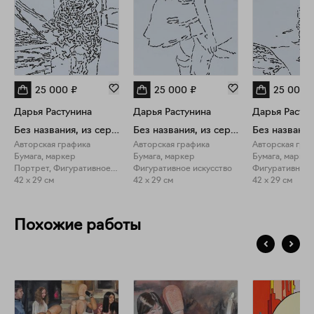
25 000
₽
25 000
₽
25 000
Дарья Растунина
Дарья Растунина
Дарья Расту
Без названия, из серии "Человек"
Без названия, из серии "Человек"
Авторская графика
Авторская графика
Авторская гра
Бумага, маркер
Бумага, маркер
Бумага, маркер
Портрет, Фигуративное искусство
Фигуративное искусство
Фигуративное 
42 x 29 см
42 x 29 см
42 x 29 см
Похожие работы