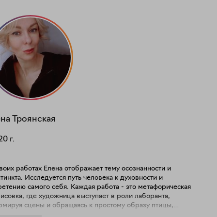
на
Троянская
20
г.
воих работах Елена отображает тему осознанности и
тинкта. Исследуется путь человека к духовности и
ию самого себя. Каждая работа - это метафорическая
исовка, где художница выступает в роли лаборанта,
рмируя сцены и обращаясь к простому образу птицы,
ющей основные инстинкты и слепо следующей им. Это