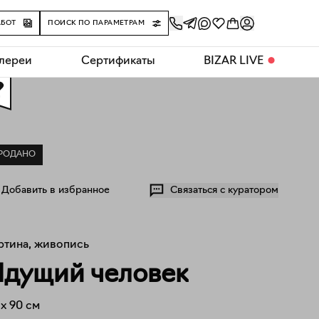
АБОТ
ПОИСК ПО ПАРАМЕТРАМ
алереи
Сертификаты
BIZAR LIVE
⬤
0
РОДАНО
Добавить в избранное
Связаться с куратором
ртина, живопись
дущий человек
x
90
см