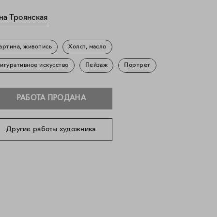
на Троянская
артина, живопись
Холст, масло
игуративное искусство
Пейзаж
Портрет
РАБОТА ПРОДАНА
Другие работы художника