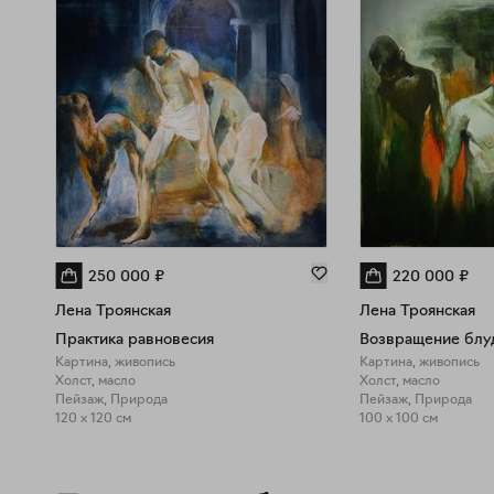
250 000
₽
220 000
₽
Лена Троянская
Лена Троянская
Практика равновесия
Возвращение блу
Картина, живопись
Картина, живопись
Холст, масло
Холст, масло
Пейзаж, Природа
Пейзаж, Природа
120 x 120 см
100 x 100 см