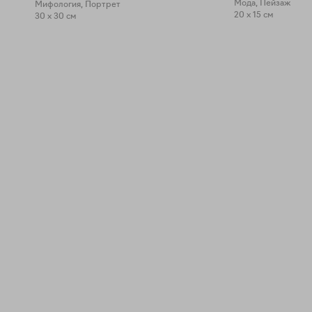
Мода, Пейзаж
Мифология, Портрет
20 x 15 см
30 x 30 см