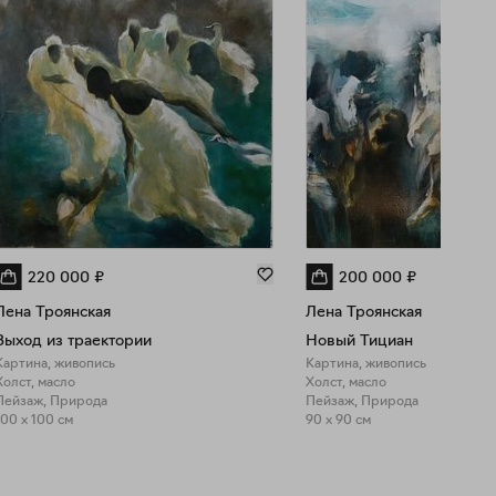
220 000
₽
200 000
₽
Лена Троянская
Лена Троянская
Выход из траектории
Новый Тициан
Картина, живопись
Картина, живопись
Холст, масло
Холст, масло
Пейзаж, Природа
Пейзаж, Природа
100 x 100 см
90 x 90 см