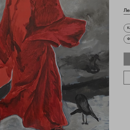
Ле
К
Ф