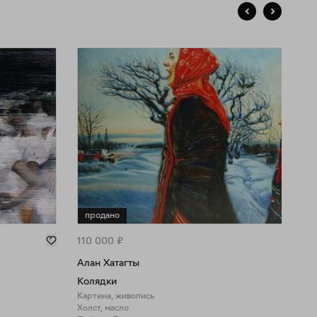
продано
110 000
₽
Алан Хатагты
Колядки
Картина, живопись
Холст, масло