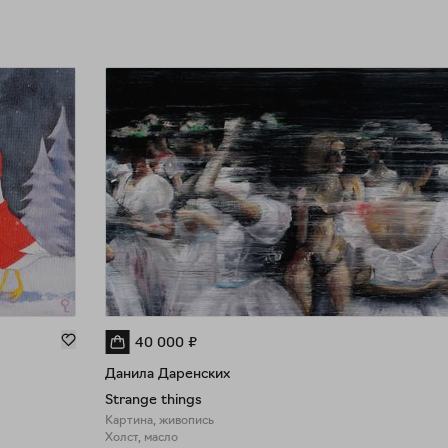
40 000
₽
Данила Даренских
Strange things
Картина, живопись
Холст, масло