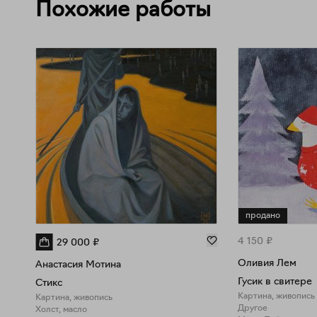
Похожие работы
продано
4 150
₽
29 000
₽
Оливия Лем
Анастасия Мотина
Гусик в свитере
Стикс
Картина, живопись
Картина, живопись
Другое
Холст, масло