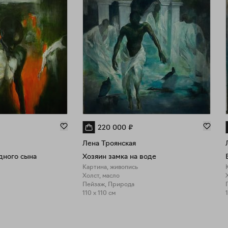
220 000
₽
Лена Троянская
дного сына
Хозяин замка на воде
Картина, живопись
Холст, масло
Пейзаж, Природа
110 x 110 см