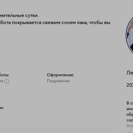
ительные сутки.

бота покрывается свежим слоем лака, чтобы вы 
Ле
боты:
Оформление:
та
Подрамник
20
В с
ы:
инс
обретен
зар
фо
име