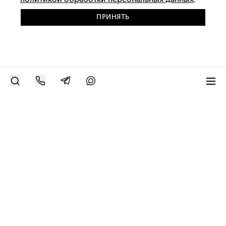
политикой обработки персональных данных
.
ПРИНЯТЬ
РАЗМЕСТИТЬ РАБОТУ
Современное искусство онлайн
support@bizar.art
ИНН: 9703021385
ОГРН: 1207700425602
КПП: 770301001
О нас