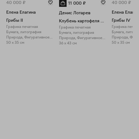
40 000
₽
40 000
₽
11 000
₽
Елена Елагина
Елена Елагин
Денис Лотарев
Грибы II
Грибы IV
Клубень картофеля белого
Графика печатная
Графика печат
Графика печатная
Бумага, литография
Бумага, литогр
Бумага, литография
Природа, Фигуративное искусство
Природа, Фигуративное искусство
50 x 35 см
50 x 35 см
36 x 43 см