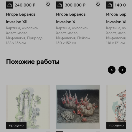
240 000
₽
300 000
₽
140 000
Игорь Баранов
Игорь Баранов
Игорь Баран
Invasion XII
Invasion X
Invasion XI
Картина, живопись
Картина, живопись
Картина, живо
Холст, масло
Холст, масло
Холст, масло
Мифология, Природа
Мифология, Пейзаж
Мифология, П
133 x 156 см
150 x 152 см
116 x 121 см
Похожие работы
продано
продано