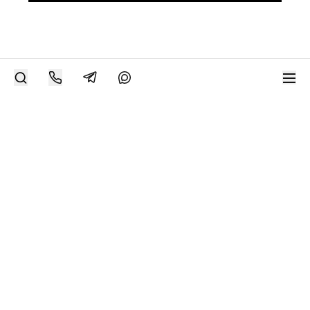
РАЗМЕСТИТЬ РАБОТУ
Современное искусство онлайн
support@bizar.art
ИНН: 9703021385
ОГРН: 1207700425602
КПП: 770301001
О нас
О BIZAR
Подключиться к BIZAR