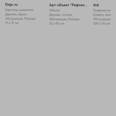
Deja vu
Арт-объект "Рефлексия в пурпуре"
été
Картина, живопись
Объект
Графика печат
Дерево, акрил
Дерево, поталь
Бумага, линог
Абстракция, Пейзаж
Абстракция, Пейзаж
Абстракция, П
71 x 71 см
52 x 93 см
100 x 70 см