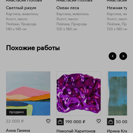
Анастасия Попова
Анастасия Попова
Анастасия П
Светлый разум
Океан леса
Нежная тучк
Картина, живопись
Картина, живопись
Картина, живо
Холст, масло
Холст, масло
Холст, масло
Пейзаж, Природа
Пейзаж, Природа
Пейзаж, Прир
140 x 140 см
120 x 180 см
120 x 180 см
Похожие работы
продано
22 000
₽
190 000
₽
50 000
Анна Ганина
Николай Харитонов
Ирина Клычн