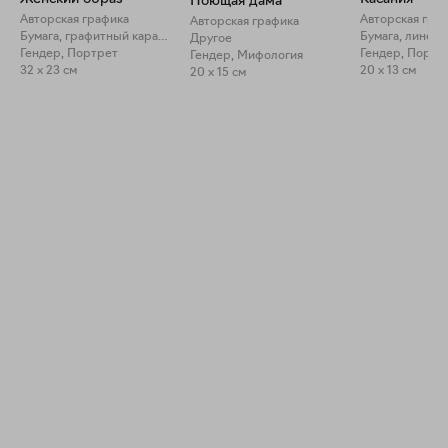
Поющая дама
Авторская графика
Авторская гра
Авторская графика
Бумага, графитный карандаш
Бумага, линер
Другое
Гендер, Портрет
Гендер, Портр
Гендер, Мифология
32 x 23 см
20 x 13 см
20 x 15 см