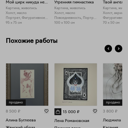
Мой цирк никуда не уехал!
Утренняя гимнастика
Картина, живопись
Картина, живопись
Картина, живо
Холст, масло
Холст, масло
Холст, акрил, 
Портрет, Фигуративное искусство
Повседневность, Портрет
Фигуративное 
95 x 75 см
100 x 100 см
70 x 50 см
Похожие работы
продано
продано
8 500
₽
3 800
₽
15 000
₽
Алина Буглеева
Людмила Кы
Лена Романовская
Женский образ
Касания