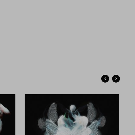
ра, лишь визуально о нем напоминающие. Совмещение
ектов и их трансформация, скорее даже мутация, под
действием искусственного интеллекта, берет начало от
ечения искусством икебана. Эти композиции — эмоции,
щения, страхи и концентрация на внутреннем я —
ражение автора в момент создания. Эти работы можно
идеть в качестве обложек у музыкальных исполнителей
занны, Никиты Каменского, Кассета, Варвары Рубановской,
ны Багаряковой и Jenys. А так же в коллаборации с
зайнером Денисом Деталовым в виде текстильных
интов. Фотография же как способ коммуникации с
елью, как игра, в которой фотоаппарат символ того, что
 продолжается, пока слышен звук затвора. Но по
ершении всегда остается что-то важнее снимков, опыт
ена искренностью и уязвимостью, память о том, какими
можем быть красивыми, когда рядом никого нет, только
ь собственное "я" и звук затвора. Свой выход фотографии
шли в сотрудничестве с Сюзанной, будучи
пользованными для мерча. Собственное творчество,
значаемое словом "графика", содержит в себе гораздо
ьше самого автора. Просто белое пространство листа,
орого не может коснуться ни искусственный интеллект, ни
ели. Только работа человеческого мозга, рук и психики —