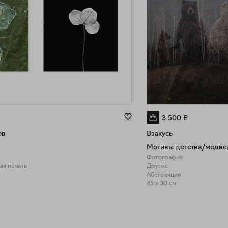
3 500
₽
ов
Взакусь
Мотивы детства/медве
Фотография
ая печать
Другое
Абстракция
45 x 30 см