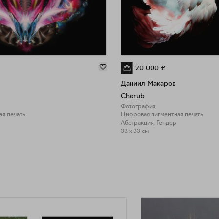
кон
Art
(Са
Са
Ни
при
20 000
₽
Даниил Макаров
Cherub
Фотография
я печать
Цифровая пигментная печать
Абстракция, Гендер
33 x 33 см