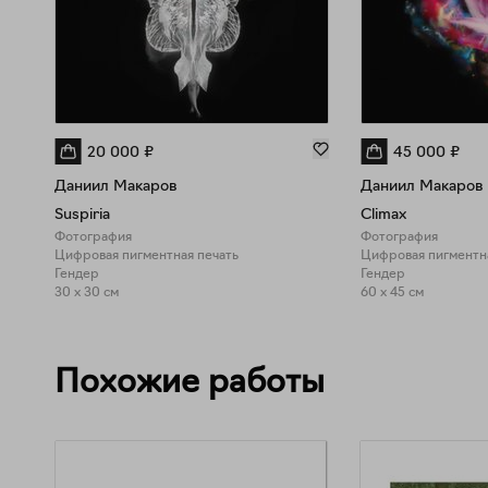
20 000
₽
45 000
₽
Даниил Макаров
Даниил Макаров
Suspiria
Climax
Фотография
Фотография
Цифровая пигментная печать
Цифровая пигментна
Гендер
Гендер
30 x 30 см
60 x 45 см
Похожие работы