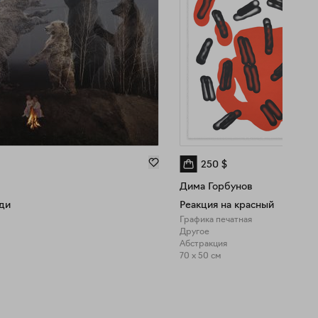
250
$
Дима Горбунов
ди
Реакция на красный
Графика печатная
Другое
Абстракция
70 x 50 см