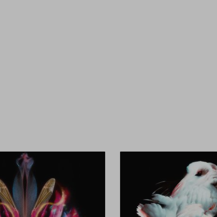
ми
объ
воз
увл
ощу
от
ув
Сю
Ари
ди
пр
мод
она
зав
обм
мы 
лиш
на
ис
обо
бол
кот
мод