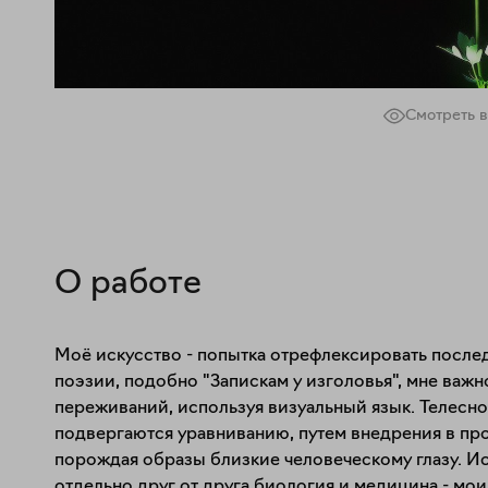
Смотреть в
О работе
Моё искусство - попытка отрефлексировать послед
поэзии, подобно "Запискам у изголовья", мне важ
переживаний, используя визуальный язык. Телеснос
подвергаются уравниванию, путем внедрения в про
порождая образы близкие человеческому глазу. Ис
отдельно друг от друга биология и медицина - мо