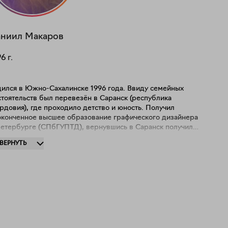
ниил
Макаров
96
г.
дился в Южно-Сахалинске 1996 года. Ввиду семейных
тоятельств был перевезён в Саранск (республика
довия), где проходило детство и юность. Получил
оконченное высшее образование графического дизайнера
Петербурге (СПбГУПТД), вернувшись в Саранск получил
еднее по той же специальности в Саранском
ЗВЕРНУТЬ
ожественном училище имени Ф. В. Сычкова, но уже на тот
мент сам выбрал для себя путь художника-графика.
ьное влияние на подход к творчеству оказали педагог
илища Сергей Николаевич Коломиец и народный художник
рдовии Степан Федорович Коротков, которого по праву
жно назвать современным мастером передачи света в
вописи. Коллажи, созданные из различных снимков флоры
фауны, реже людей, служат одной цели — воплощение
чных переживаний, зачастую не касающиеся внешнего