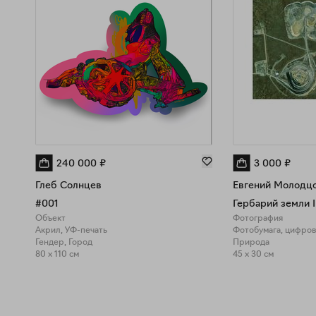
240 000
₽
3 000
₽
Глеб Солнцев
Евгений Молодц
#001
Гербарий земли I
Объект
Фотография
Акрил, УФ-печать
Фотобумага, цифров
Гендер, Город
Природа
80 x 110 см
45 x 30 см