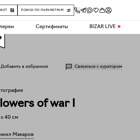
АБОТ
ПОИСК ПО ПАРАМЕТРАМ
алереи
Сертификаты
BIZAR LIVE
⬤
0
Добавить в избранное
Связаться с куратором
тография
lowers of war I
x
40
см
ниил Макаров