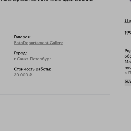
дписана и пронумерована автором

Да
19
Галерея:
FotoDepartament.Gallery
ороне объекта с подписью и указанием тиража. 
Ро
Город:
обс
г Санкт-Петербург
Мор
не
Стоимость работы:
в 
30 000
₽
ср
РА
худ
мо
Сил
уч
Мо
мо
жи
и 
ли