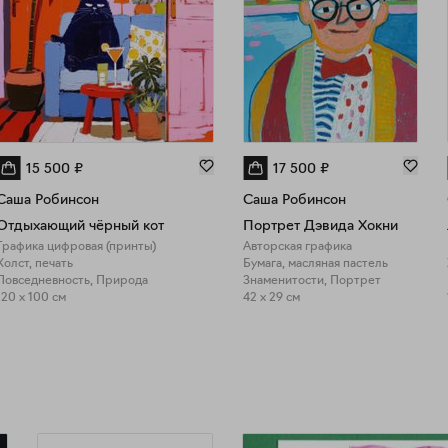
15 500
₽
17 500
₽
Саша Робинсон
Саша Робинсон
Отдыхающий чёрный кот
Портрет Дэвида Хокни
Графика цифровая (принты)
Авторская графика
Холст, печать
Бумага, масляная пастель
Повседневность, Природа
Знаменитости, Портрет
120 x 100 см
42 x 29 см