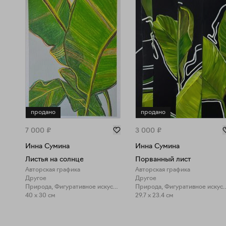
продано
продано
7 000
₽
3 000
₽
Инна Сумина
Инна Сумина
Листья на солнце
Порванный лист
Авторская графика
Авторская графика
Другое
Другое
Природа, Фигуративное искусство
Природа, Фигуратив
40 x 30 см
29.7 x 23.4 см