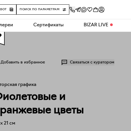
АБОТ
ПОИСК ПО ПАРАМЕТРАМ
алереи
Сертификаты
BIZAR LIVE
⬤
0
Добавить в избранное
Связаться с куратором
торская графика
иолетовые и
ранжевые цветы
x
21
см