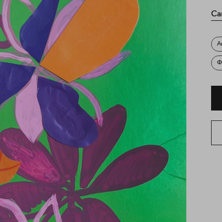
Са
А
Ф