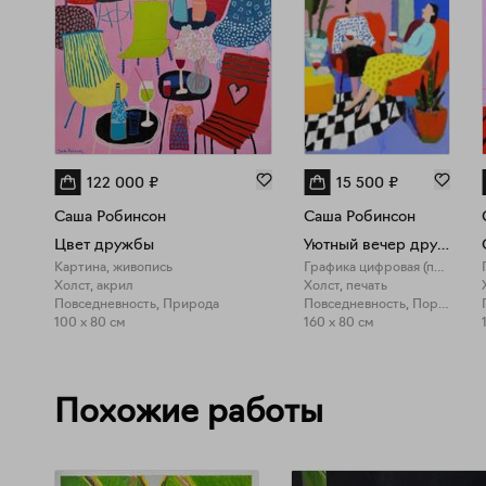
122 000
₽
15 500
₽
Саша Робинсон
Саша Робинсон
Цвет дружбы
Уютный вечер друзей
Картина, живопись
Графика цифровая (принты)
Холст, акрил
Холст, печать
Повседневность, Природа
Повседневность, Портрет
100 x 80 см
160 x 80 см
Похожие работы