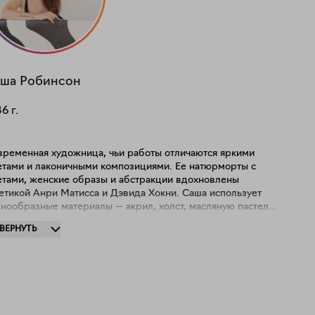
аша
Робинсон
86
г.
временная художница, чьи работы отличаются яркими
етами и лаконичными композициями. Ее натюрморты с
етами, женские образы и абстракции вдохновлены
етикой Анри Матисса и Дэвида Хокни. Саша использует
нообразные материалы — акрил, холст, масляную пастель,
магу и маркеры, создавая многослойные произведения,
ЗВЕРНУТЬ
торые привлекают внимание своей энергией. Ее работы
понировались в галереях Лондона, Швейцарии, а также на
естных российских площадках, таких как Винзавод и Музей
сквы. Сегодня творчество Саши посвящено радости жизни
нутреннему счастью, отражая простую, но важную идею:
усство способно приносить свет и улыбку каждому.