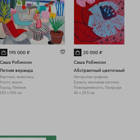
195 000
₽
20 000
₽
Саша Робинсон
Саша Робинсон
Летняя веранда
Абстрактный цветочный букет
Картина, живопись
Авторская графика
Холст, акрил
Бумага, масляная пастель
Город, Пейзаж
Повседневность, Природа
120 x 100 см
42 x 29.5 см