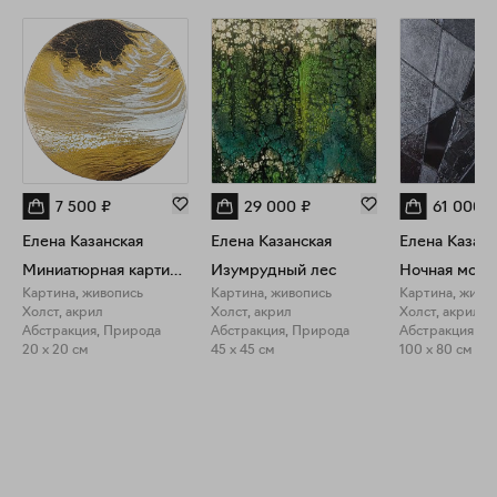
7 500
₽
29 000
₽
61 000
₽
Елена Казанская
Елена Казанская
Елена Казанс
Миниатюрная картина на мольберте
Изумрудный лес
Ночная моза
Картина, живопись
Картина, живопись
Картина, живо
Холст, акрил
Холст, акрил
Холст, акрил
Абстракция, Природа
Абстракция, Природа
Абстракция
20 x 20 см
45 x 45 см
100 x 80 см