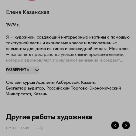
Елена
Казанская
1979
г.
Я — художник, создающий интерьерные картины с помощью
текстурной пасты и акриловых красок и декоративные
элементы для дома из гипса и эпоксидной смолы. Моя цель
— наполнять пространства уникальными произведениями,
которые вдохновляют, привлекают внимание и создают
особую атмосферу. Несмотря на то, что начала свой
РАЗВЕРНУТЬ
творческий путь всего три года назад (2022), мне удалось
принять участие в международной выставке в Алании, а
Онлайн курсы Аделины Акбировой, Казань.
также создать десятки работ, которые украшают частные
Бухгалтер аудитор, Российский Торгово-Экономический
интерьеры в России и за рубежом (Португалия, Турция).
Университет, Казань.
Другие работы художника
СМОТРЕТЬ ВСЕ