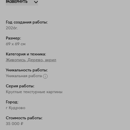
РАЗВЕРНУТЬ
современный интерьер, добавляя ему глубину, 
тактильность и спокойную, заземляющую 
атмосферу.

Год создания работы:
2026г.
Материал: акрил, текстурная паста на МДФ 12 мм.
Размер:
69
x
69
см
Категория и техника:
Живопись
,
Дерево, акрил
Уникальность работы:
Уникальная работа
Серия работы:
Круглые текстурные картины
Город:
г Кудрово
Стоимость работы:
35 000
₽