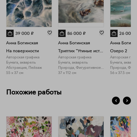
39 000
₽
86 000
₽
26 000
Анна Богинская
Анна Богинская
Анна Богинс
На поверхности
Триптих "Утиные истории"
Озеро 2
Авторская графика
Авторская графика
Авторская гра
Бумага, акварель
Бумага, акварель
Бумага, акваре
Абстракция, Пейзаж
Природа, Фигуративное искусство
55 x 37 см
37 x 112 см
56 x 37.5 см
Похожие работы