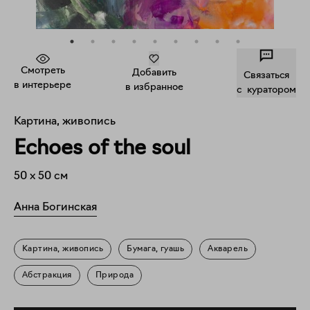
Смотреть
Добавить
Связаться
в интерьере
в избранное
c куратором
Картина, живопись
Echoes of the soul
50
x
50
см
Анна Богинская
Картина, живопись
Бумага, гуашь
Акварель
Абстракция
Природа