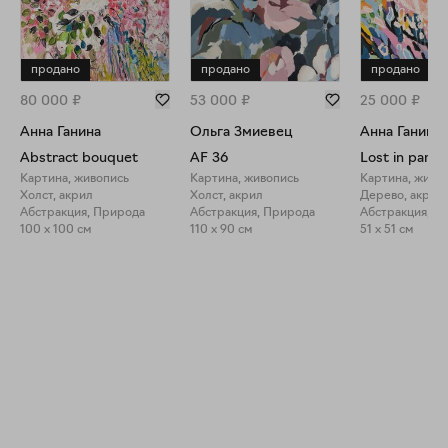
продано
продано
продано
80 000
₽
53 000
₽
25 000
₽
Анна Ганина
Ольга Змиевец
Анна Ганина
Abstract bouquet
AF 36
Lost in parad
Картина, живопись
Картина, живопись
Картина, живо
Холст, акрил
Холст, акрил
Дерево, акрил
Абстракция, Природа
Абстракция, Природа
Абстракция, П
100 x 100 см
110 x 90 см
51 x 51 см