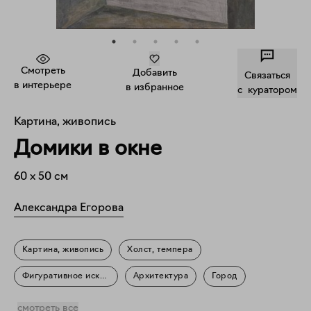
Смотреть
Добавить
Связаться
в интерьере
в избранное
c куратором
Картина, живопись
Домики в окне
60
x
50
см
Александра Егорова
Картина, живопись
Холст, темпера
Фигуративное искусство
Архитектура
Город
Пейзаж
Природа
Повседневность
смотреть все