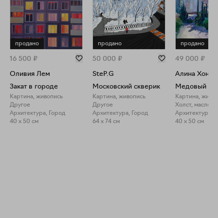
продано
продано
продано
16 500
₽
50 000
₽
49 000
₽
Оливия Лем
SteP.G
Алина Хоняк
Закат в городе
Московский скверик
Медовый ме
Картина, живопись
Картина, живопись
Картина, живо
Другое
Другое
Холст, масло
Архитектура, Город
Архитектура, Город
Архитектура, 
40 x 50 см
64 x 74 см
40 x 50 см