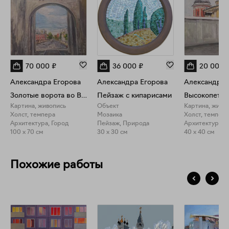
70 000
₽
36 000
₽
20 000
Александра Егорова
Александра Егорова
Александра 
Золотые ворота во Владимире
Пейзаж с кипарисами
Картина, живопись
Объект
Картина, живо
Холст, темпера
Мозаика
Холст, темпера
Архитектура, Город
Пейзаж, Природа
Архитектура, 
100 x 70 см
30 x 30 см
40 x 40 см
Похожие работы