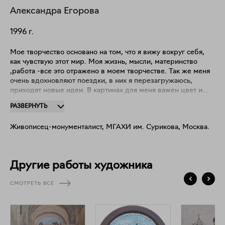
Александра
Егорова
1996
г.
Мое творчество основано на том, что я вижу вокруг себя,
как чувствую этот мир. Моя жизнь, мысли, материнство
,работа -все это отражено в моем творчестве. Так же меня
очень вдохновляют поездки, в них я перезагружаюсь,
приходят новые идеи. В картинах для меня важен цвет и
настроение, но так же важно и композиционное решение,
РАЗВЕРНУТЬ
тональная ясность. Последние годы я много занимаюсь
мозаикой , по образованию я художник - монументалист,
Живописец-монументалист, МГАХИ им. Сурикова, Москва.
поэтому мне пришла мысль сделать небольшие
интерьерные мозаики.
Другие работы художника
СМОТРЕТЬ ВСЕ