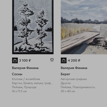
3 100
₽
4 200
₽
Валерия Финина
Валерия Финина
Сосны
Берег
Коллаж / ассамбляж
Авторская графика
Картон, бумага, калька, графика
Другое
Пейзаж, Природа
Пейзаж, Повседневность
16 x 11.5 см
30 x 40 см