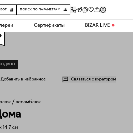
АБОТ
ПОИСК ПО ПАРАМЕТРАМ
алереи
Сертификаты
BIZAR LIVE
⬤
0
РОДАНО
Добавить в избранное
Связаться с куратором
ллаж / ассамбляж
Дома
x
14.7
см