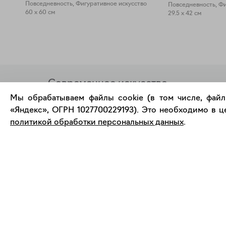
Повседневность, Фигуративное искусство
Повседневность, Фи
60 x 60 см
29.5 x 42 см
Современное искусство
онлайн
Мы обрабатываем файлы cookie (в том числе, файл
«Яндекс», ОГРН 1027700229193). Это необходимо в це
политикой обработки персональных данных
.
support@bizar.art
О нас
ИНН: 9703021385
О BIZAR
ОГРН: 1207700425602
Подключиться к BIZAR
КПП: 770301001
Журнал