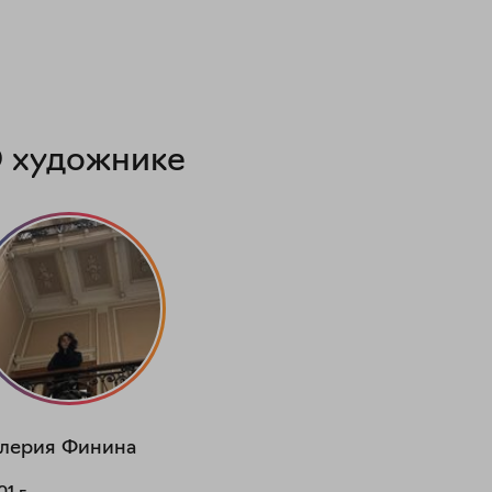
 художнике
лерия
Финина