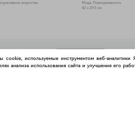
гуративное искусство
Мода, Повседневность
42 x 29.5 см
РАЗМЕСТИТЬ РАБОТУ
ы cookie, используемые инструментом веб-аналитики
лях анализа использования сайта и улучшения его работ
Каталог
Сервис
Работы
Консультация с куратором
Художники
Правила сервиса
Галереи
Правила акции "Промокод"
Оплата и доставка
Правила подарочного сертификат
Оформление работ