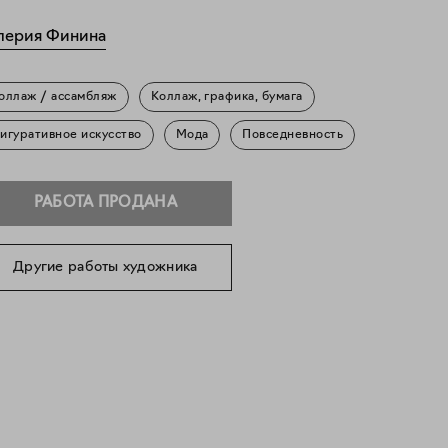
лерия Финина
оллаж / ассамбляж
Коллаж, графика, бумага
игуративное искусство
Мода
Повседневность
РАБОТА ПРОДАНА
Другие работы художника