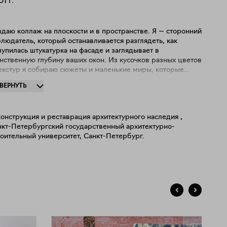
01
г.
даю коллаж на плоскости и в пространстве. Я — сторонний
людатель, который останавливается разглядеть, как
упилась штукатурка на фасаде и заглядывает в
нственную глубину ваших окон. Из кусочков разных цветов
текстур я собираю сюжеты и маленькие миры, которые
ретают новую жизнью в коллажах. Мои работы – это
ЗВЕРНУТЬ
лог с реальностью, мой отклик на неё и попытки то войти в
то наоборот оторваться. Основным вдохновением
ужат образы архитектурных памятников, которые еще не
онструкция и реставрация архитектурного наследия ,
дались реставрации и носят на себе все наслоения
нкт-Петербургский государственный архитектурно-
емени и следы человеческого и природного влияния.
оительный университет, Санкт-Петербург.
ботаю в смешанной технике, создавая объемные коллажи
дерева, картона и бумаги. Часто использую для коллажей
рые фотографии, объединяя их истории и создавая новые
жеты.