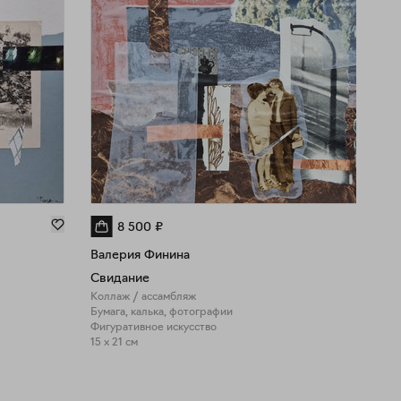
8 500
₽
Валерия Финина
Свидание
Коллаж / ассамбляж
Бумага, калька, фотографии
Фигуративное искусство
15 x 21 см