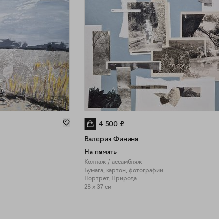
4 500
₽
Валерия Финина
На память
Коллаж / ассамбляж
Бумага, картон, фотографии
Портрет, Природа
28 x 37 см