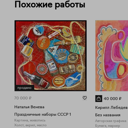
Похожие работы
продано
70 000
₽
40 000
₽
Наталья Венева
Кирилл Лебедев 
Праздничные наборы СССР 1
Без названия
Картина, живопись
Авторская графика
Холст, акрил, масло
Бумага, маркер