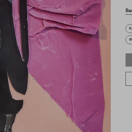
Ва
К
Ф