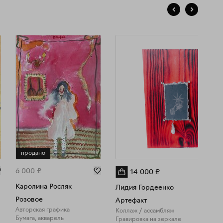
продано
6 000
₽
14 000
₽
Каролина Росляк
Лидия Гордеенко
Розовое
Артефакт
Авторская графика
Коллаж / ассамбляж
Бумага, акварель
Гравировка на зеркале