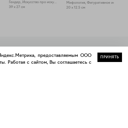
Гендер, Искусство про искусство
Мифология, Фигуративное искусство
39 x 27 см
20 x 12.5 см
Закрыть
 Яндекс.Метрика, предоставляемым ООО
ПРИНЯТЬ
ы. Работая с сайтом, Вы соглашаетесь с
Сотрудничество
Сотрудничество с дизайнерами
а