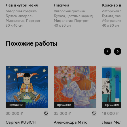
Лев внутри меня
Лисичка
Красиво вну
Авторская графика
Авторская графика
Авторская гра
Бумага, акварель
Бумага, цветные карандаши
Бумага, маслян
Мифология, Портрет
Мифология, Портрет
Абстракция, П
30 x 40 см
40 x 30 см
40 x 30 см
Похожие работы
продано
продано
продано
30 000
₽
35 000
₽
18 000
₽
Сергей RUSICH
Александра Мато
Леша Мелки