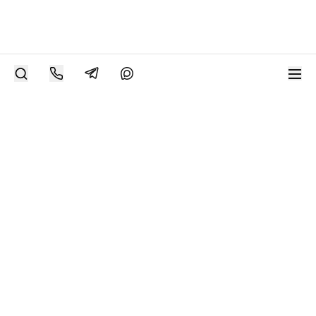
РАЗМЕСТИТЬ РАБОТУ
Современное искусство онлайн
support@bizar.art
ИНН: 9703021385
ОГРН: 1207700425602
КПП: 770301001
О нас
О BIZAR
Подключиться к BIZAR