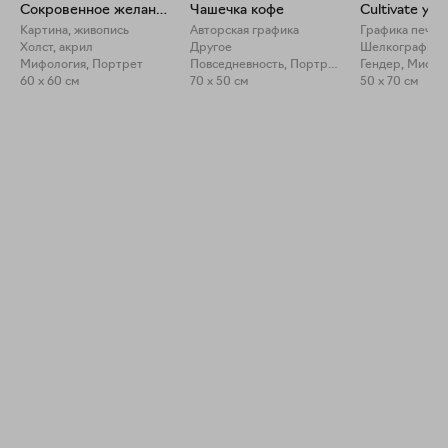
Сокровенное желание
Чашечка кофе
Cultivate you
Картина, живопись
Авторская графика
Графика печат
Холст, акрил
Другое
Шелкография
Мифология, Портрет
Повседневность, Портрет
Гендер, Мифол
60 x 60 см
70 x 50 см
50 x 70 см