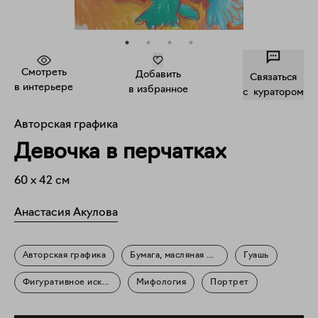
Смотреть
Добавить
Связаться
в интерьере
в избранное
c куратором
Авторская графика
Девочка в перчатках
60
x
42
см
Анастасия Акулова
Авторская графика
Бумага, масляная пастель
Гуашь
Фигуративное искусство
Мифология
Портрет